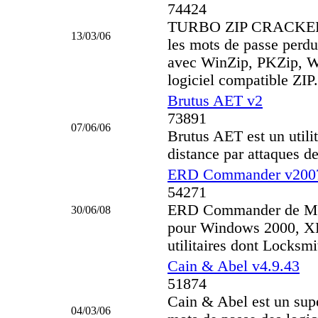
74424
TURBO ZIP CRACKER e
13/03/06
les mots de passe perdu
avec WinZip, PKZip, W
logiciel compatible ZIP.
Brutus AET v2
73891
07/06/06
Brutus AET est un utilit
distance par attaques d
ERD Commander v200
54271
ERD Commander de Mic
30/06/08
pour Windows 2000, XP 
utilitaires dont Locksm
Cain & Abel v4.9.43
51874
Cain & Abel est un supe
04/03/06