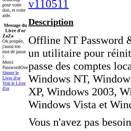
v110511
pour votre
don, et votre
aide.
Description
Message du
Livre d'or
ZaZa
Offline NT Password &
Ok poupée,
j'aurai ton
un utilitaire pour réini
mot de passe
!
passe des comptes loca
Merci
PasswordOne
Signer le
Windows NT, Window
Livre d'or
Voir le Livre
XP, Windows 2003, W
d'or
Windows Vista et Wind
Vous n'avez pas besoin