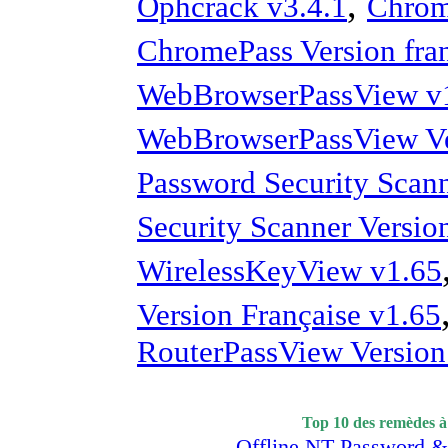
,
Ophcrack v3.4.1
Chrom
ChromePass Version fra
WebBrowserPassView v
WebBrowserPassView Ver
Password Security Scan
Security Scanner Versio
WirelessKeyView v1.65
Version Française v1.65
RouterPassView Version
Top 10 des remèdes à
Offline NT Password &