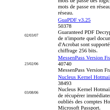
mots de passe des logic
mots de passe en réseau
réseau.
GuaPDF v3.25
50378
Guaranteed PDF Decrypto
02/03/07
de n'importe quel docu
d'Acrobat sont supportée
chiffrage 256 bits.
MessenPass Version Fr
40740
23/02/06
MessenPass Version Fr
Nucleus Kernel Hotma
38493
Nucleus Kernel Hotma
03/08/06
de récupérer immédiate
oubliés des comptes H
Microsoft Passport.