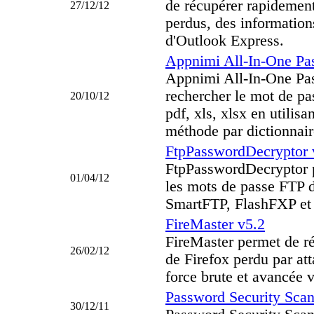
de récupérer rapidement
27/12/12
perdus, des information
d'Outlook Express.
Appnimi All-In-One Pa
Appnimi All-In-One Pa
rechercher le mot de pas
20/10/12
pdf, xls, xlsx en utilisa
méthode par dictionnair
FtpPasswordDecryptor 
FtpPasswordDecryptor p
01/04/12
les mots de passe FTP 
SmartFTP, FlashFXP e
FireMaster v5.2
FireMaster permet de ré
26/02/12
de Firefox perdu par att
force brute et avancée 
Password Security Scan
30/12/11