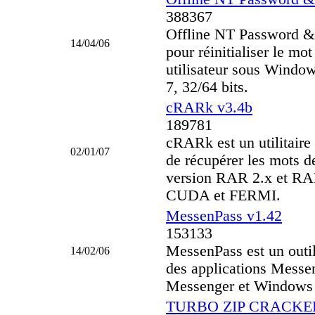
388367
Offline NT Password & R
14/04/06
pour réinitialiser le m
utilisateur sous Windo
7, 32/64 bits.
cRARk v3.4b
189781
cRARk est un utilitair
02/01/07
de récupérer les mots 
version RAR 2.x et RA
CUDA et FERMI.
MessenPass v1.42
153133
MessenPass est un outil
14/02/06
des applications Mess
Messenger et Windows 
TURBO ZIP CRACKER