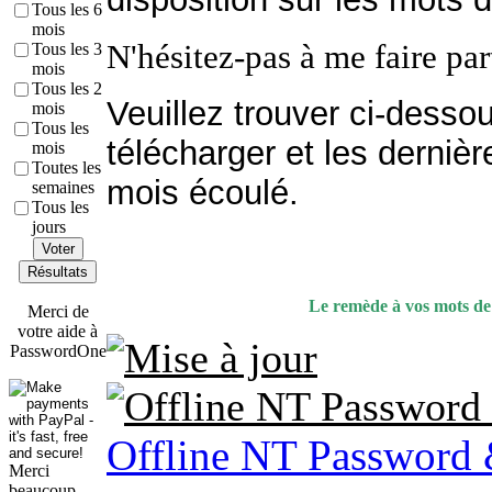
Tous les 6
mois
N'hésitez-pas à me faire pa
Tous les 3
mois
Tous les 2
Veuillez trouver ci-dessou
mois
Tous les
télécharger et les dernièr
mois
Toutes les
mois écoulé.
semaines
Tous les
jours
Voter
Résultats
Le remède à vos mots de 
Merci de
votre aide à
PasswordOne
Offline NT Password 
Merci
beaucoup