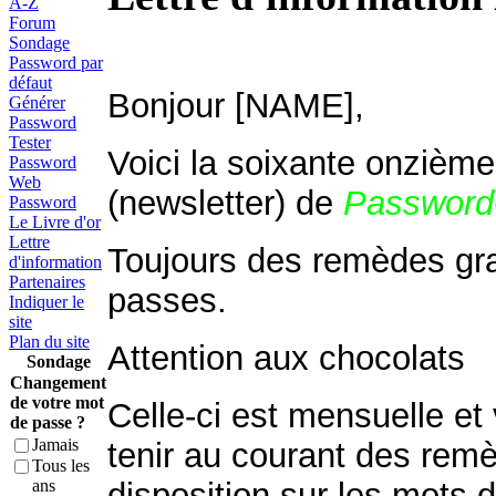
A-Z
Forum
Sondage
Password par
défaut
Bonjour [NAME],
Générer
Password
Tester
Voici la soixante on
z
ième 
Password
Web
(newsletter) de
Password
Password
Le Livre d'or
Lettre
T
o
ujours d
es remèdes gra
d'information
Partenaires
passes.
Indiquer le
site
Plan du site
Attention aux chocolats
Sondage
Changement
de votre mot
Celle-ci est mensuelle e
de passe ?
Jamais
tenir au courant des rem
Tous les
ans
disposition sur les mots 