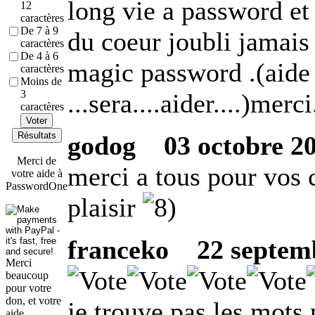
long vie a password et
12
caractères
De 7 à 9
du coeur joubli jamais 
caractères
De 4 à 6
magic password .(aide .
caractères
Moins de
3
...sera....aider....)merc
caractères
Voter
Résultats
godog
03 octobre 20
Merci de
merci a tous pour vos 
votre aide à
PasswordOne
plaisir
franceko
22 septembr
Merci
beaucoup
pour votre
don, et votre
je trouve pas les mots 
aide.