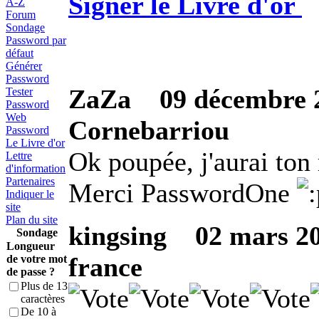
Signer le Livre d'or
A-Z
Forum
Sondage
Password par
défaut
Générer
Password
ZaZa
09 décembre 2
Tester
Password
Web
Cornebarriou
Password
Le Livre d'or
Ok poupée, j'aurai ton
Lettre
d'information
Partenaires
Merci PasswordOne
Indiquer le
site
Plan du site
kingsing
02 mars 201
Sondage
Longueur
france
de votre mot
de passe ?
Plus de 13
caractères
De 10 à