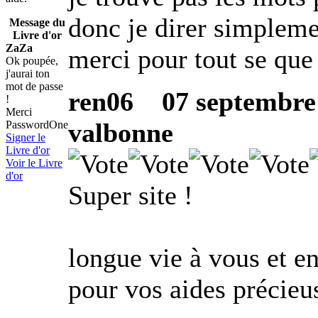
donc je direr simplemen
Message du
Livre d'or
ZaZa
merci pour tout se que
Ok poupée,
j'aurai ton
mot de passe
ren06
07 septembre 
!
Merci
valbonne
PasswordOne
Signer le
Livre d'or
Voir le Livre
d'or
Super site !
longue vie à vous et e
pour vos aides précieu