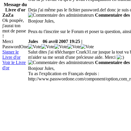
Message du
Deja j'ai même pas le fichier password.def donc je suis
Livre d'or
Commentaire des 
ZaZa
Ok poupée,
Bonjour Jules,
j'aurai ton
mot de passe
Peux-tu t'inscrire sur le Forum et poser ta question, ain
!
Jules
06 avril 2007 19:25 |
Merci
PasswordOne
Salut dites j'ai télécharger Crark31.rar jusque la tout v
Signer le
m'aider sa me serait d'une précieuse aide. Merci
Livre d'or
Commentaire des 
Voir le Livre
d'or
Bonjour Jules,
Tu as l'explication en Français depuis :
http://www.passwordone.com/component/option,com_remo