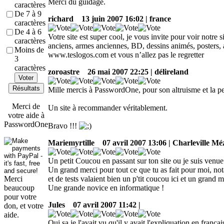
Merci du guidage.
caractères
De 7 à 9
richard
13 juin 2007 16:02 | france
caractères
De 4 à 6
Votre site est super cool, je vous invite pour voir notre
caractères
anciens, armes anciennes, BD, dessins animés, posters, 
Moins de
www.teslogos.com et vous n’allez pas le regretter
3
caractères
zoroastre
26 mai 2007 22:25 | délireland
Voter
Résultats
Mille mercis à PasswordOne, pour son altruisme et la p
Merci de
Un site à recommander véritablement.
votre aide à
PasswordOne
Bravo !!!
Mariemyrtille
07 avril 2007 13:06 | Charleville Mé
Un petit Coucou en passant sur ton site ou je suis venue
Un grand merci pour tout ce que tu as fait pour moi, n
et de tests valaient bien un p'tit coucou ici et un grand 
Merci
Une grande novice en informatique !
beaucoup
pour votre
Jules
07 avril 2007 11:42 |
don, et votre
aide.
Oui sa je l'avait vu qu'il y avait l'expliquation en fra