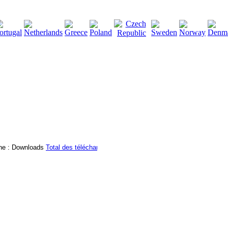
2115136
Total des téléchargements
:
|
Total des fichiers à té