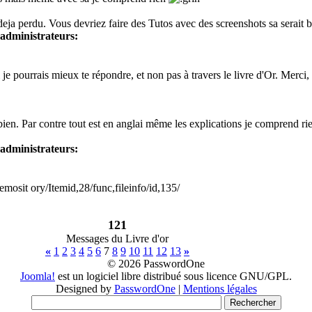
 deja perdu. Vous devriez faire des Tutos avec des screenshots sa serait
administrateurs:
si je pourrais mieux te répondre, et non pas à travers le livre d'Or. Mer
a bien. Par contre tout est en anglai même les explications je comprend ri
administrateurs:
sit ory/Itemid,28/func,fileinfo/id,135/
121
Messages du Livre d'or
«
1
2
3
4
5
6
7
8
9
10
11
12
13
»
© 2026 PasswordOne
Joomla!
est un logiciel libre distribué sous licence GNU/GPL.
Designed by
PasswordOne
|
Mentions légales