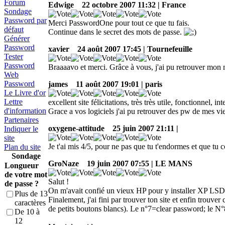
Forum
Edwige
22 octobre 2007 11:32 | France
Sondage
Password par
Merci PasswordOne pour tout ce que tu fais.
défaut
Continue dans le secret des mots de passe.
Générer
Password
xavier
24 août 2007 17:45 | Tournefeuille
Tester
Password
Braaaavo et merci. Grâce à vous, j'ai pu retrouver mon 
Web
Password
james
11 août 2007 19:01 | paris
Le Livre d'or
Lettre
excellent site félicitations, très très utile, fonctionnel, int
d'information
Grace a vos logiciels j'ai pu retrouver des pw de mes vie
Partenaires
oxygene-attitude
25 juin 2007 21:11 |
Indiquer le
site
Je t'ai mis 4/5, pour ne pas que tu t'endormes et que tu c
Plan du site
Sondage
GroNaze
19 juin 2007 07:55 | LE MANS
Longueur
de votre mot
Salut !
de passe ?
On m'avait confié un vieux HP pour y installer XP LSD
Plus de 13
Finalement, j'ai fini par trouver ton site et enfin trouve
caractères
de petits boutons blancs). Le n°7=clear password; le N
De 10 à
12