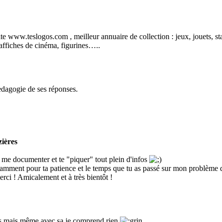
 site www.teslogos.com , meilleur annuaire de collection : jeux, jouets, s
affiches de cinéma, figurines…..
edagogie de ses réponses.
zières
 me documenter et te "piquer" tout plein d'infos
otamment pour ta patience et le temps que tu as passé sur mon problème
merci ! Amicalement et à très bientôt !
ncais mais même avec sa je comprend rien