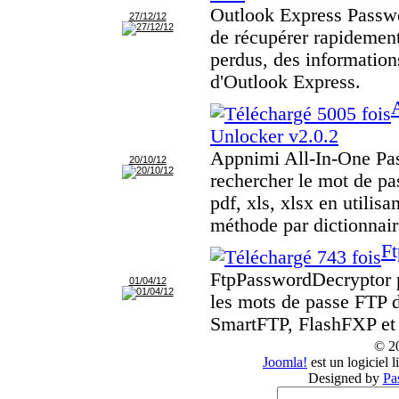
Outlook Express Passwo
27/12/12
de récupérer rapidement
perdus, des information
d'Outlook Express.
Unlocker v2.0.2
Appnimi All-In-One Pa
20/10/12
rechercher le mot de pas
pdf, xls, xlsx en utilisa
méthode par dictionnair
Ft
FtpPasswordDecryptor p
01/04/12
les mots de passe FTP 
SmartFTP, FlashFXP e
© 2
Joomla!
est un logiciel 
Designed by
Pa