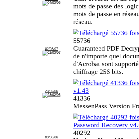
mots de passe des logic
mots de passe en réseau
réseau.
55736
Guaranteed PDF Decrypto
02/03/07
de n'importe quel docu
d'Acrobat sont supportée
chiffrage 256 bits.
v1.43
23/02/06
41336
MessenPass Version Fr
Password Recovery v4.
40292
03/08/06