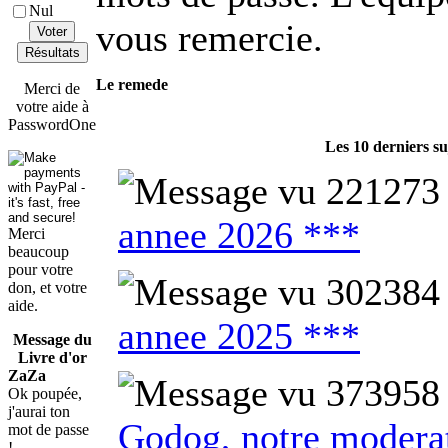
Nul
vous remercie.
Voter
Résultats
Le remede
Merci de
votre aide à
PasswordOne
Les 10 derniers s
annee 2026 ***
Merci
beaucoup
pour votre
don, et votre
aide.
annee 2025 ***
Message du
Livre d'or
ZaZa
Ok poupée,
j'aurai ton
Godog, notre modera
mot de passe
!