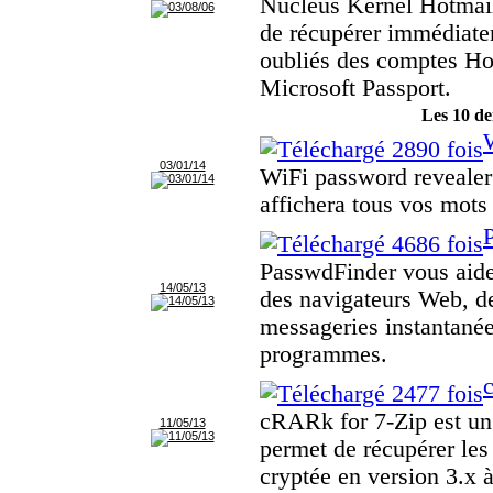
Nucleus Kernel Hotma
de récupérer immédiate
oubliés des comptes H
Microsoft Passport.
Les 10 de
03/01/14
WiFi password revealer e
affichera tous vos mots
PasswdFinder vous aide
14/05/13
des navigateurs Web, de
messageries instantanées
programmes.
cRARk for 7-Zip est un 
11/05/13
permet de récupérer les
cryptée en version 3.x à