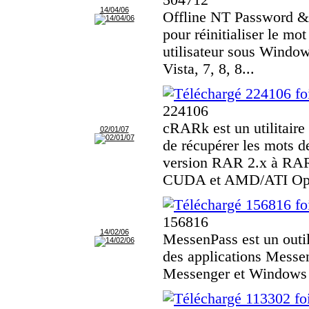
14/04/06
Offline NT Password & R
pour réinitialiser le m
utilisateur sous Windo
Vista, 7, 8, 8...
224106
cRARk est un utilitair
02/01/07
de récupérer les mots 
version RAR 2.x à RAR
CUDA et AMD/ATI Op.
156816
14/02/06
MessenPass est un outil
des applications Mess
Messenger et Windows 