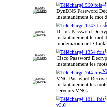
D
29/04/13
DynDNS Password Decry
instantanément le mot
DLink Password Decryp
29/04/13
instantanément le mot 
modem/routeur D-Link.
26/04/13
Cisco Password Decrypt
instantanément les mots
V
VNC Password Recovery
26/04/13
instantanément les mots
serveurs VNC.
O
v3.0