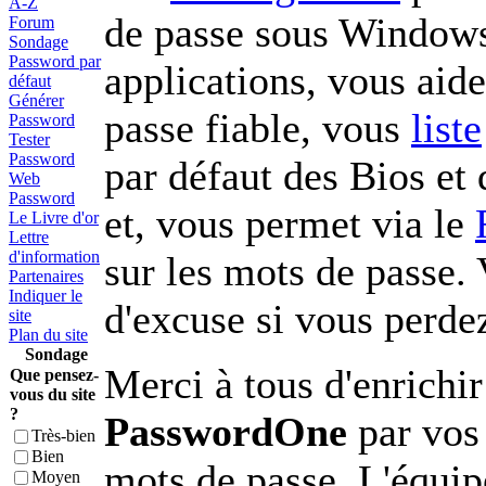
A-Z
de passe sous Windows
Forum
Sondage
Password par
applications, vous aid
défaut
Générer
passe fiable, vous
liste
Password
Tester
Password
par défaut des Bios et
Web
Password
et, vous permet via le
Le Livre d'or
Lettre
d'information
sur les mots de passe. 
Partenaires
Indiquer le
d'excuse si vous perde
site
Plan du site
Sondage
Merci à tous d'enrichir 
Que pensez-
vous du site
?
PasswordOne
par vos
Très-bien
Bien
mots de passe. L'équip
Moyen