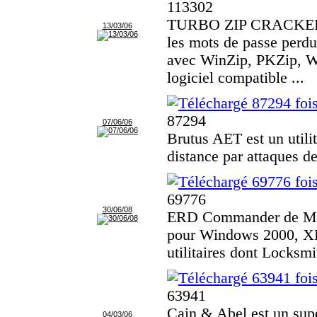
113302
TURBO ZIP CRACKER e
13/03/06
les mots de passe perdu
avec WinZip, PKZip, W
logiciel compatible ...
87294
07/06/06
Brutus AET est un utilit
distance par attaques d
69776
30/06/08
ERD Commander de Mic
pour Windows 2000, XP 
utilitaires dont Locksm
63941
Cain & Abel est un supe
04/03/06