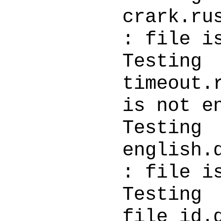
cra
: file i
Testin
time
is not e
Testi
en
: file i
Testi
fi