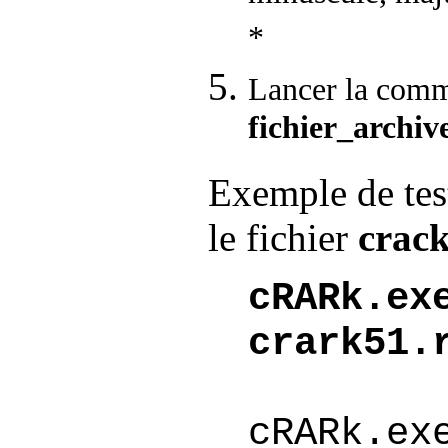
*
Lancer la com
fichier_archiv
Exemple de tes
le fichier
crac
cRARk.ex
crark51.
cRARk.ex