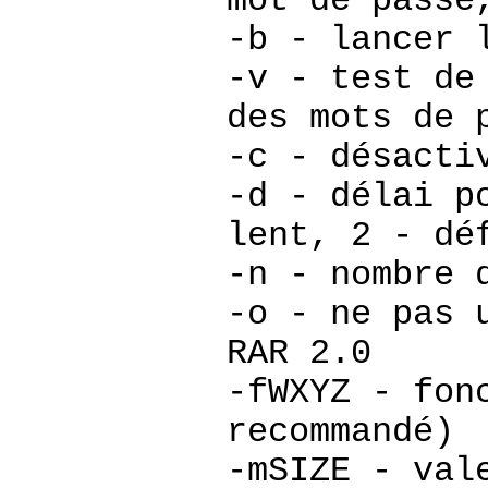
mot de passe
-b - lancer 
-v - test de
des mots de 
-c - désacti
-d
- délai po
lent, 2 - dé
-n - nombre 
-o - ne pas 
RAR 2.0
-fWXYZ - fon
recommandé)
-mSIZE - val