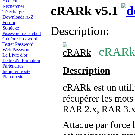
Accueil
cRARk v5.1
Rechercher
Télécharger
Downloads A-Z
Forum
Description:
Sondage
Password par défaut
Générer Password
Tester Password
cRARk 
Web Password
Le Livre d'or
Lettre d'information
Partenaires
Description
Indiquer le site
Plan du site
cRARk est un util
récupérer les mots
RAR 2.x, RAR 3.x
Attaque par force 