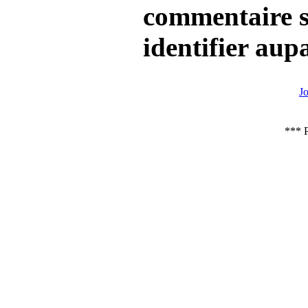
commentaire su
identifier aup
J
*** P