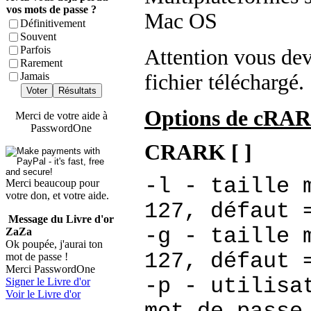
vos mots de passe ?
Mac OS
Définitivement
Souvent
Parfois
Attention
vous dev
Rarement
Jamais
fichier téléchargé.
Voter
Résultats
Options de cRA
Merci de votre aide à
PasswordOne
CRARK [
]
-l
- taille m
Merci beaucoup pour
votre don, et votre aide.
127, défaut 
Message du Livre d'or
-g
- taille m
ZaZa
Ok poupée, j'aurai ton
127, défaut 
mot de passe !
Merci PasswordOne
-p
- utilisat
Signer le Livre d'or
Voir le Livre d'or