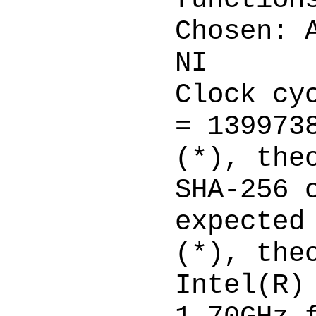
Chosen: 
NI
Clock cy
= 139973
(*), the
SHA-256 
expected
(*), the
Intel(R)