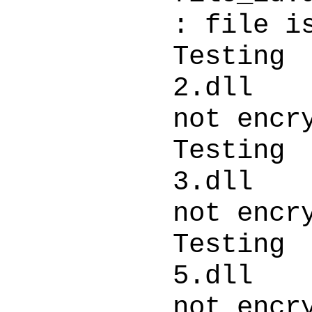
: file i
Testing
2.d
not encr
Testing
3.d
not encr
Testing
5.d
not encr