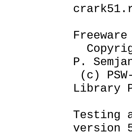
crark51.
cRARk 
Freeware
Copyrigh
P. Semja
(c) PSW-
Library 
Testing 
version 