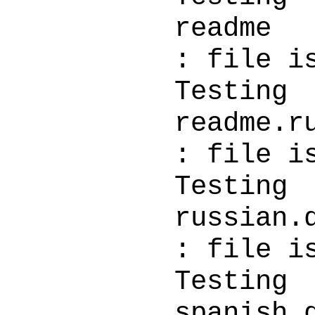
r
: file i
Testi
rea
: file i
Testi
ru
: file i
Testi
sp