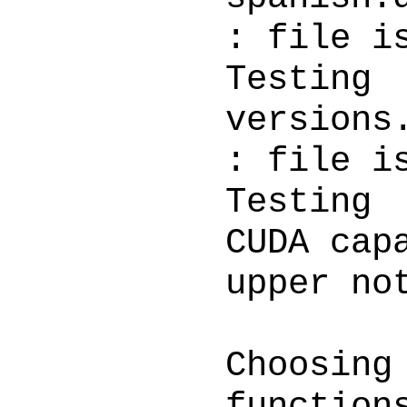
: file i
Testi
ve
: file i
Testin
CUDA cap
upper no
Choosing
function