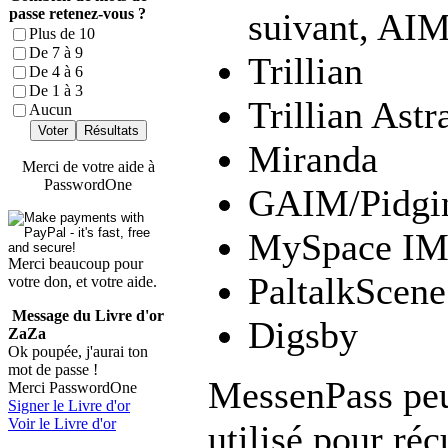
passe retenez-vous ?
suivant, AIM
Plus de 10
De 7 à 9
Trillian
De 4 à 6
De 1 à 3
Trillian Astr
Aucun
Voter
Résultats
Miranda
Merci de votre aide à
PasswordOne
GAIM/Pidgi
MySpace I
Merci beaucoup pour
PaltalkScene
votre don, et votre aide.
Message du Livre d'or
Digsby
ZaZa
Ok poupée, j'aurai ton
mot de passe !
MessenPass peu
Merci PasswordOne
Signer le Livre d'or
Voir le Livre d'or
utilisé pour ré