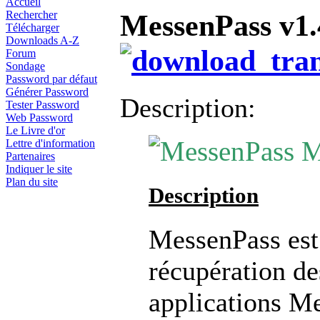
Accueil
MessenPass v1.
Rechercher
Télécharger
Downloads A-Z
Forum
Sondage
Password par défaut
Générer Password
Description:
Tester Password
Web Password
Le Livre d'or
M
Lettre d'information
Partenaires
Indiquer le site
Plan du site
Description
MessenPass est 
récupération de
applications Me