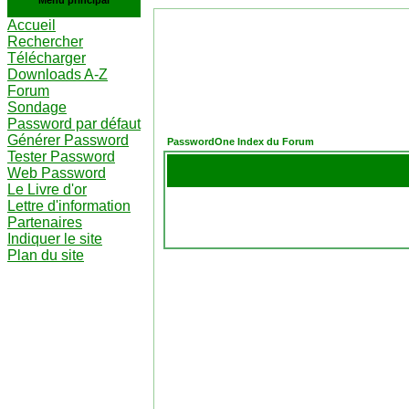
Menu principal
Accueil
Rechercher
Télécharger
Downloads A-Z
Forum
Sondage
Password par défaut
Générer Password
PasswordOne Index du Forum
Tester Password
Web Password
Le Livre d'or
Lettre d'information
Partenaires
Indiquer le site
Plan du site