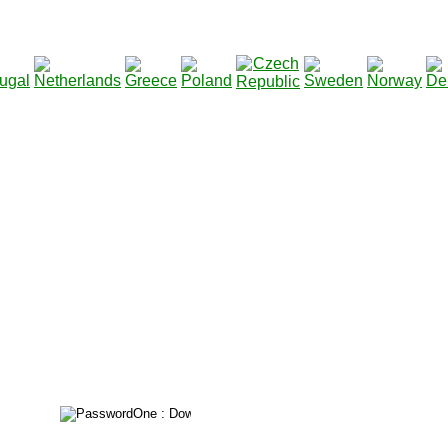
211513
Total des téléchargements
: