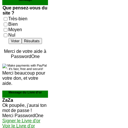
Que pensez-vous du
site ?
Très-bien
Bien
Moyen
Nul
Voter
Résultats
Merci de votre aide à
PasswordOne
Merci beaucoup pour
votre don, et votre
aide.
Message du Livre d'or
ZaZa
Ok poupée, j'aurai ton
mot de passe !
Merci PasswordOne
Signer le Livre d'or
Voir le Livre d'or