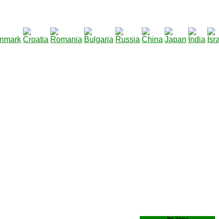
6
290
|
Total des fichiers à télécharger
: