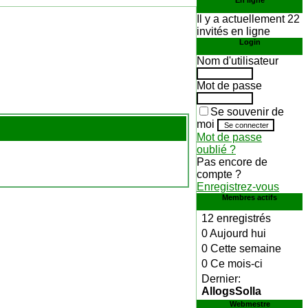
En ligne
Il y a actuellement 22
invités en ligne
Login
Nom d'utilisateur
Mot de passe
Se souvenir de
moi
Mot de passe
oublié ?
Pas encore de
compte ?
Enregistrez-vous
Membres actifs
12 enregistrés
0 Aujourd hui
0 Cette semaine
0 Ce mois-ci
Dernier:
AllogsSolla
Webmestre