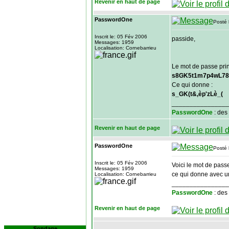
Revenir en haut de page
PasswordOne
Posté 
Inscrit le: 05 Fév 2006
passide,
Messages: 1959
Localisation: Cornebarrieu
Le mot de passe pri
s8GK5t1m7p4wL78
Ce qui donne :
s_GK(t&,èp'zLè_(
________________
PasswordOne
: des
Revenir en haut de page
PasswordOne
Posté 
Inscrit le: 05 Fév 2006
Voici le mot de pass
Messages: 1959
ce qui donne avec u
Localisation: Cornebarrieu
________________
PasswordOne
: des
Revenir en haut de page
Sondage