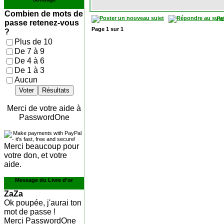
Combien de mots de
Pa
passe retenez-vous
Page
1
sur
1
?
Plus de 10
De 7 à 9
De 4 à 6
De 1 à 3
Aucun
Voter
Résultats
Merci de votre aide à
PasswordOne
Merci beaucoup pour
votre don, et votre
aide.
Message du Livre d'or
ZaZa
Ok poupée, j'aurai ton
mot de passe !
Merci PasswordOne