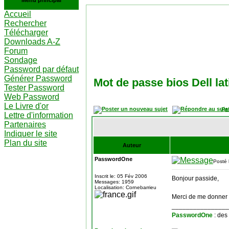
Menu principal
Accueil
Rechercher
Télécharger
Downloads A-Z
Forum
Sondage
Password par défaut
Générer Password
Mot de passe bios Dell la
Tester Password
Web Password
Le Livre d'or
Pa
Lettre d'information
Partenaires
Indiquer le site
Plan du site
Auteur
PasswordOne
Posté 
Inscrit le: 05 Fév 2006
Bonjour passide,
Messages: 1959
Localisation: Cornebarrieu
Merci de me donner 
________________
PasswordOne
: des