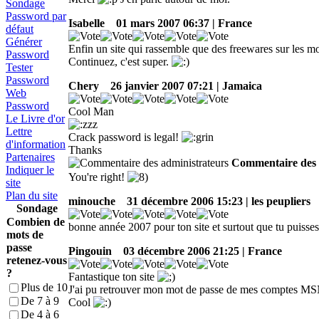
Sondage
Password par
Isabelle
01 mars 2007 06:37 | France
défaut
Générer
Enfin un site qui rassemble que des freewares sur les m
Password
Continuez, c'est super.
Tester
Password
Chery
26 janvier 2007 07:21 | Jamaica
Web
Password
Cool Man
Le Livre d'or
Lettre
Crack password is legal!
d'information
Thanks
Partenaires
Commentaire des 
Indiquer le
You're right!
site
Plan du site
minouche
31 décembre 2006 15:23 | les peupliers
Sondage
Combien de
bonne année 2007 pour ton site et surtout que tu puisse
mots de
passe
Pingouin
03 décembre 2006 21:25 | France
retenez-vous
?
Fantastique ton site
Plus de 10
J'ai pu retrouver mon mot de passe de mes comptes MS
De 7 à 9
Cool
De 4 à 6