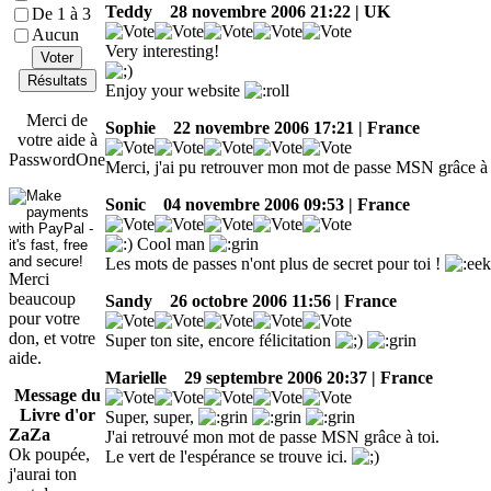
Teddy
28 novembre 2006 21:22 | UK
De 1 à 3
Aucun
Very interesting!
Voter
Résultats
Enjoy your website
Merci de
Sophie
22 novembre 2006 17:21 | France
votre aide à
PasswordOne
Merci, j'ai pu retrouver mon mot de passe MSN grâce à 
Sonic
04 novembre 2006 09:53 | France
Cool man
Les mots de passes n'ont plus de secret pour toi !
Merci
beaucoup
Sandy
26 octobre 2006 11:56 | France
pour votre
don, et votre
Super ton site, encore félicitation
aide.
Marielle
29 septembre 2006 20:37 | France
Message du
Livre d'or
Super, super,
ZaZa
J'ai retrouvé mon mot de passe MSN grâce à toi.
Ok poupée,
Le vert de l'espérance se trouve ici.
j'aurai ton