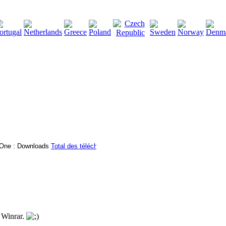
2115142
Total des téléchargements
:
|
Total des fichiers à
 Winrar.