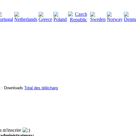
2115140
Total des téléchargements
:
|
Total des fichiers à tél
 a m'inscrire
administrateurs: