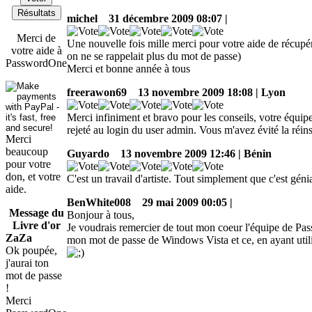
Résultats
michel
31 décembre 2009 08:07 |
Merci de
Une nouvelle fois mille merci pour votre aide de récupér
votre aide à
on ne se rappelait plus du mot de passe)
PasswordOne
Merci et bonne année à tous
freerawon69
13 novembre 2009 18:08 | Lyon
Merci infiniment et bravo pour les conseils, votre équipe
rejeté au login du user admin. Vous m'avez évité la réi
Merci
beaucoup
Guyardo
13 novembre 2009 12:46 | Bénin
pour votre
don, et votre
C'est un travail d'artiste. Tout simplement que c'est génia
aide.
BenWhite008
29 mai 2009 00:05 |
Message du
Bonjour à tous,
Livre d'or
Je voudrais remercier de tout mon coeur l'équipe de Pass
ZaZa
mon mot de passe de Windows Vista et ce, en ayant uti
Ok poupée,
j'aurai ton
mot de passe
!
Merci