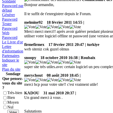
Sondage
Bonjour armandin,
Password par
défaut
Il te suffit de t'enregistrer depuis le Forum.
Générer
Password
melmine92
18 février 2011 14:55 |
Tester
Password
Merci merci merci!! après avoir galérer pendant plusieur
Web
utiliser votre logiciel offline nt password (une version 
Password
Le Livre d'or
firmefirmex
17 février 2011 20:47 | turkiye
Lettre
web siteniz cok guzel olmus
d'information
Partenaires
snoopy
18 octobre 2010 16:38 | Roubaix
Indiquer le
site
super site très utiles.avec certain logiciel un peu comple
Plan du site
Sondage
merychout
08 août 2010 18:45 |
Que pensez-
vous du site
merci bcp pour votre site!! c'est vraiment utile!
?
Très-bien
KADOU
31 mai 2010 20:37 |
Un grand merci à vous .
Bien
Moyen
Nul
Salutations
Voter