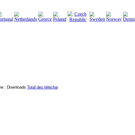
2115129
Total des téléchargements
:
|
Total des fichiers à té