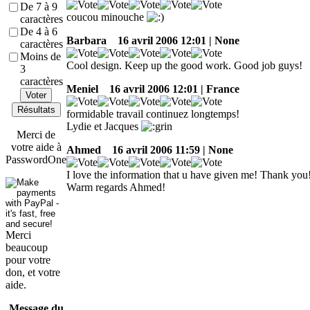
De 7 à 9
coucou minouche
caractères
De 4 à 6
Barbara
16 avril 2006 12:01 | None
caractères
Moins de
Cool design. Keep up the good work. Good job guys!
3
caractères
Meniel
16 avril 2006 12:01 | France
Voter
Résultats
formidable travail continuez longtemps!
Lydie et Jacques
Merci de
votre aide à
Ahmed
16 avril 2006 11:59 | None
PasswordOne
I love the information that u have given me! Thank you
Warm regards Ahmed!
Merci
beaucoup
pour votre
don, et votre
aide.
Message du