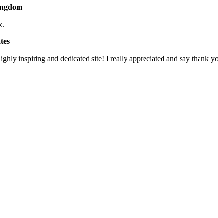
Kingdom
k.
tes
 highly inspiring and dedicated site! I really appreciated and say thank 