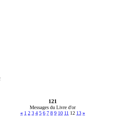
!
121
Messages du Livre d'or
«
1
2
3
4
5
6
7
8
9
10
11
12
13
»