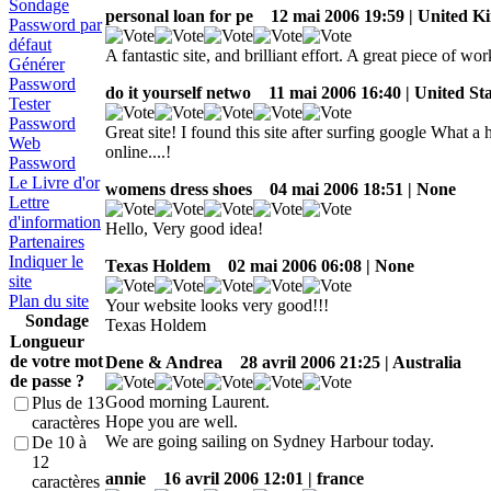
Sondage
personal loan for pe
12 mai 2006 19:59 | United 
Password par
défaut
A fantastic site, and brilliant effort. A great piece of wor
Générer
Password
do it yourself netwo
11 mai 2006 16:40 | United Sta
Tester
Password
Great site! I found this site after surfing google What a
Web
online....!
Password
Le Livre d'or
womens dress shoes
04 mai 2006 18:51 | None
Lettre
d'information
Hello, Very good idea!
Partenaires
Indiquer le
Texas Holdem
02 mai 2006 06:08 | None
site
Plan du site
Your website looks very good!!!
Sondage
Texas Holdem
Longueur
de votre mot
Dene & Andrea
28 avril 2006 21:25 | Australia
de passe ?
Good morning Laurent.
Plus de 13
Hope you are well.
caractères
We are going sailing on Sydney Harbour today.
De 10 à
12
annie
16 avril 2006 12:01 | france
caractères