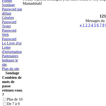
Forum
Mamadshah!
Sondage
Password par
défaut
121
Générer
Messages du L
Password
«
1
2
3
4
5
6
7
8
Tester
Password
Web
Password
Le Livre d'or
Lettre
d'information
Partenaires
Indiquer le
site
Plan du site
Sondage
Combien de
mots de
passe
retenez-vous
?
Plus de 10
De 7 à 9