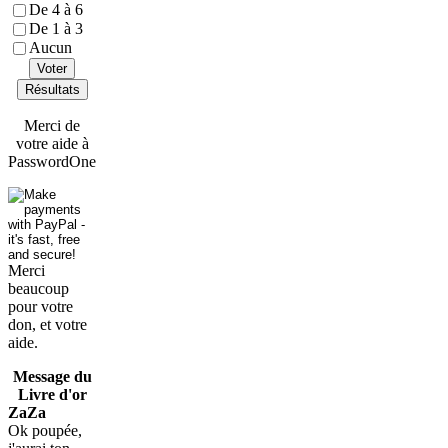
De 4 à 6
De 1 à 3
Aucun
Voter
Résultats
Merci de
votre aide à
PasswordOne
Merci
beaucoup
pour votre
don, et votre
aide.
Message du
Livre d'or
ZaZa
Ok poupée,