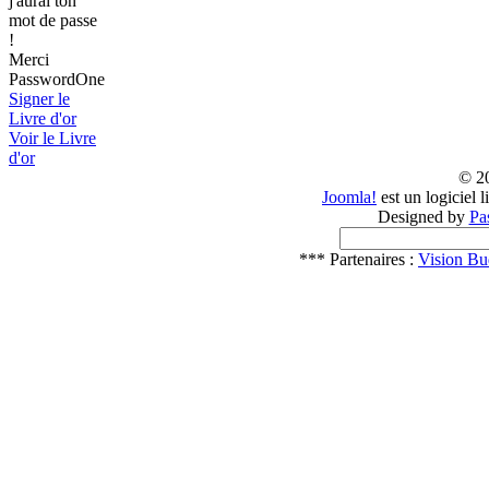
j'aurai ton
mot de passe
!
Merci
PasswordOne
Signer le
Livre d'or
Voir le Livre
d'or
© 2
Joomla!
est un logiciel 
Designed by
Pa
*** Partenaires :
Vision Bu