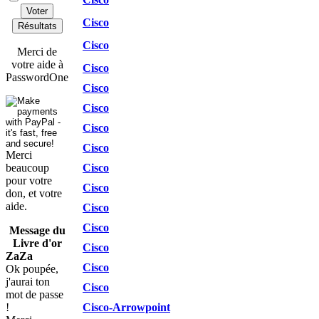
Voter
Cisco
Résultats
Cisco
Merci de
votre aide à
Cisco
PasswordOne
Cisco
Cisco
Cisco
Cisco
Merci
beaucoup
Cisco
pour votre
Cisco
don, et votre
aide.
Cisco
Cisco
Message du
Livre d'or
Cisco
ZaZa
Cisco
Ok poupée,
j'aurai ton
Cisco
mot de passe
!
Cisco-Arrowpoint