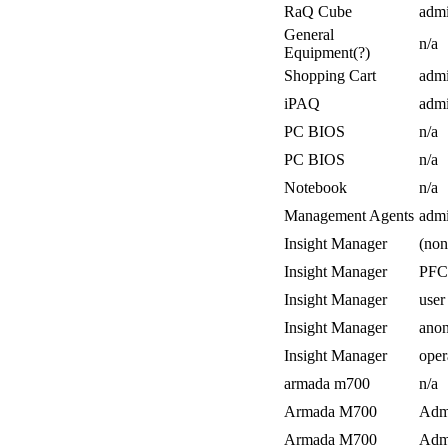
RaQ Cube
adm
General
n/a
Equipment(?)
Shopping Cart
adm
iPAQ
adm
PC BIOS
n/a
PC BIOS
n/a
Notebook
n/a
Management Agents
admi
Insight Manager
(non
Insight Manager
PFC
Insight Manager
user
Insight Manager
ano
Insight Manager
oper
armada m700
n/a
Armada M700
Admi
Armada M700
Admi