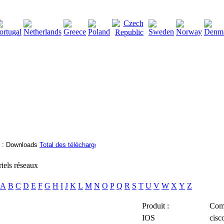
2115136
Total des téléchargements
:
|
Total des fichiers à télé
riels réseaux
A
B
C
D
E
F
G
H
I
J
K
L
M
N
O
P
Q
R
S
T
U
V
W
X
Y
Z
Produit :
Comp
IOS
cisc