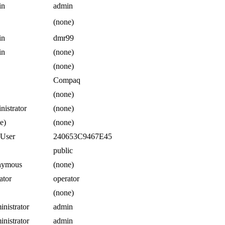
in
admin
(none)
in
dmr99
in
(none)
(none)
Compaq
(none)
nistrator
(none)
e)
(none)
User
240653C9467E45
public
nymous
(none)
ator
operator
(none)
nistrator
admin
nistrator
admin