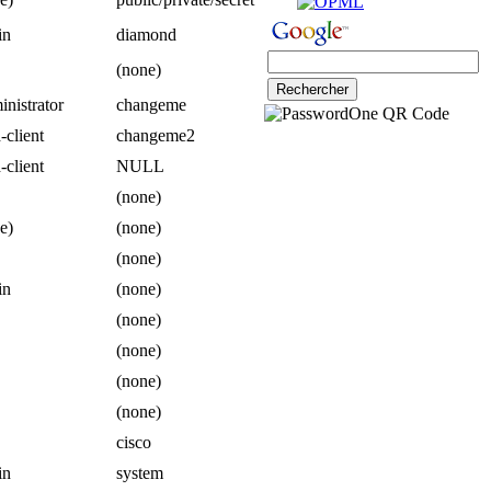
in
diamond
(none)
nistrator
changeme
-client
changeme2
-client
NULL
(none)
e)
(none)
(none)
in
(none)
(none)
(none)
(none)
(none)
cisco
in
system