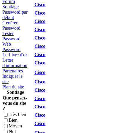
Forum
Cisco
Sondage
Password par
Cisco
défaut
Cisco
Générer
Password
Cisco
Tester
Cisco
Password
Web
Cisco
Password
Cisco
Le Livre d'or
Lettre
Cisco
d'information
Partenaires
Cisco
Indiquer le
site
Cisco
Plan du site
Cisco
Sondage
Que pensez-
Cisco
vous du site
Cisco
?
Très-bien
Cisco
Bien
Cisco
Moyen
Nul
Cisco