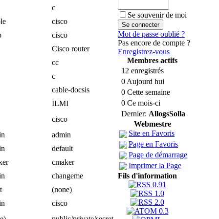
c
Se souvenir de moi
le
cisco
Mot de passe oublié ?
o
cisco
Pas encore de compte ?
Cisco router
Enregistrez-vous
Membres actifs
cc
12 enregistrés
c
0 Aujourd hui
cable-docsis
0 Cette semaine
0 Ce mois-ci
ILMI
Dernier:
AllogsSolla
cisco
Webmestre
Site en Favoris
in
admin
Page en Favoris
in
default
Page de démarrage
ker
cmaker
Imprimer la Page
in
changeme
Fils d'information
t
(none)
in
cisco
e)
public/private/secret