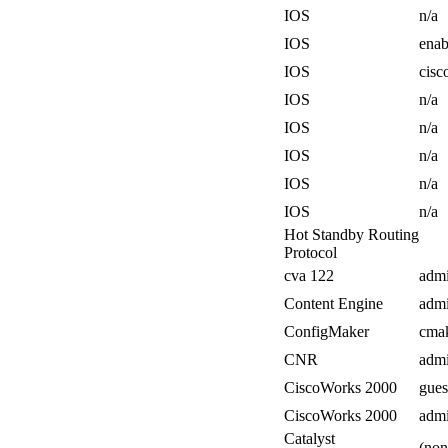
IOS
n/a
IOS
enab
IOS
cisc
IOS
n/a
IOS
n/a
IOS
n/a
IOS
n/a
IOS
n/a
Hot Standby Routing
Protocol
cva 122
adm
Content Engine
adm
ConfigMaker
cma
CNR
adm
CiscoWorks 2000
gues
CiscoWorks 2000
adm
Catalyst
(non