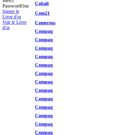
Merci
Cobalt
PasswordOne
Signer le
Com21
Livre d'or
Voir le Livre
Comersus
d'or
Compaq
Compaq
Compaq
Compaq
Compaq
Compaq
Compaq
Compaq
Compaq
Compaq
Compaq
Compaq
Compaq