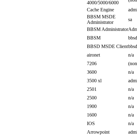
4000/5000/6000
Cache Engine
adm
BBSM MSDE
sa
Administrator
BBSM Administrator
Admi
BBSM
bbsd
BBSD MSDE Client
bbsd
aironet
n/a
7206
(non
3600
n/a
3500 xl
adm
2501
n/a
2500
n/a
1900
n/a
1600
n/a
IOS
n/a
Arrowpoint
adm