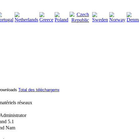
2115132
Total des téléchargements
:
|
Total des fichiers à télécha
matériels réseaux
Administrator
and 5.1
and Nam