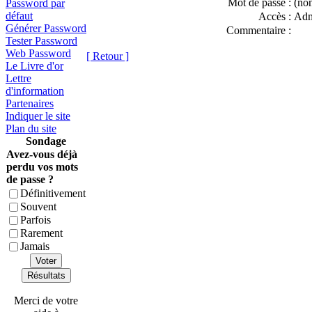
Mot de passe :
(non
Password par
défaut
Accès :
Adm
Générer Password
Commentaire :
Tester Password
Web Password
[ Retour ]
Le Livre d'or
Lettre
d'information
Partenaires
Indiquer le site
Plan du site
Sondage
Avez-vous déjà
perdu vos mots
de passe ?
Définitivement
Souvent
Parfois
Rarement
Jamais
Voter
Résultats
Merci de votre