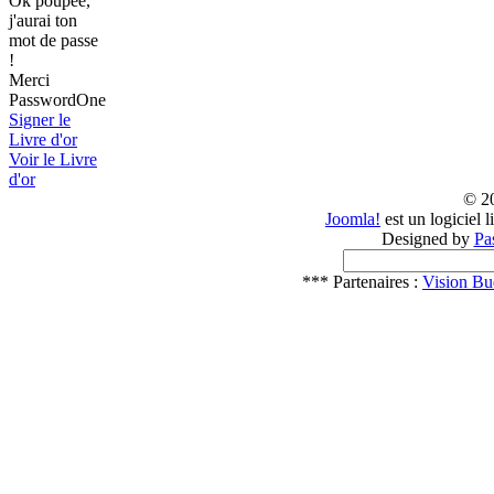
Ok poupée,
j'aurai ton
mot de passe
!
Merci
PasswordOne
Signer le
Livre d'or
Voir le Livre
d'or
© 2
Joomla!
est un logiciel 
Designed by
Pa
*** Partenaires :
Vision Bu