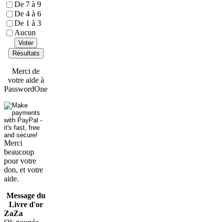
De 7 à 9
De 4 à 6
De 1 à 3
Aucun
Voter
Résultats
Merci de
votre aide à
PasswordOne
Merci
beaucoup
pour votre
don, et votre
aide.
Message du
Livre d'or
ZaZa