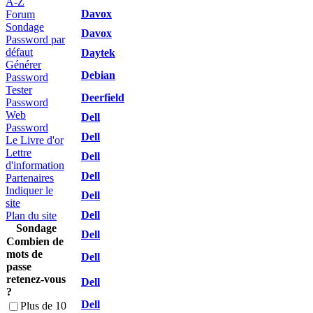
A-Z
Davox
Forum
Sondage
Davox
Password par
défaut
Daytek
Générer
Debian
Password
Tester
Deerfield
Password
Web
Dell
Password
Dell
Le Livre d'or
Lettre
Dell
d'information
Dell
Partenaires
Indiquer le
Dell
site
Dell
Plan du site
Sondage
Dell
Combien de
mots de
Dell
passe
retenez-vous
Dell
?
Dell
Plus de 10