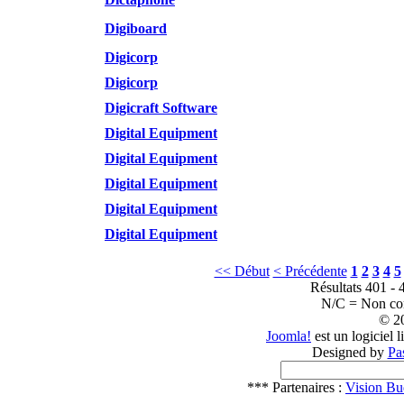
Digiboard
Digicorp
Digicorp
Digicraft Software
Digital Equipment
Digital Equipment
Digital Equipment
Digital Equipment
Digital Equipment
<< Début
< Précédente
1
2
3
4
5
Résultats 401 - 
N/C = Non c
© 2
Joomla!
est un logiciel 
Designed by
Pa
*** Partenaires :
Vision Bu