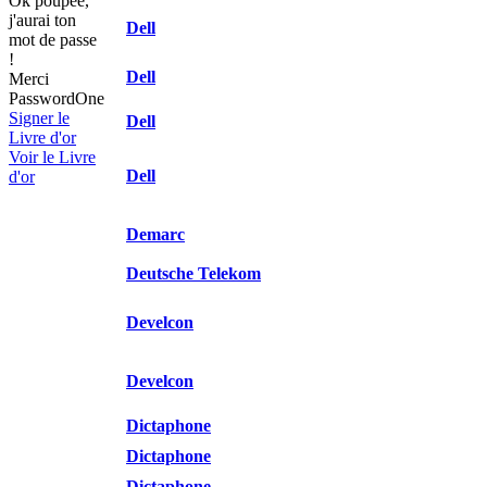
Ok poupée,
j'aurai ton
Dell
mot de passe
!
Dell
Merci
PasswordOne
Signer le
Dell
Livre d'or
Voir le Livre
Dell
d'or
Demarc
Deutsche Telekom
Develcon
Develcon
Dictaphone
Dictaphone
Dictaphone