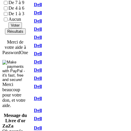
De 7 à 9
Dell
De 4 à 6
Dell
De 1 à 3
Aucun
Dell
Voter
Dell
Résultats
Dell
Merci de
Dell
votre aide à
PasswordOne
Dell
Dell
Dell
Dell
Merci
Dell
beaucoup
pour votre
Dell
don, et votre
aide.
Dell
Message du
Dell
Livre d'or
ZaZa
Dell