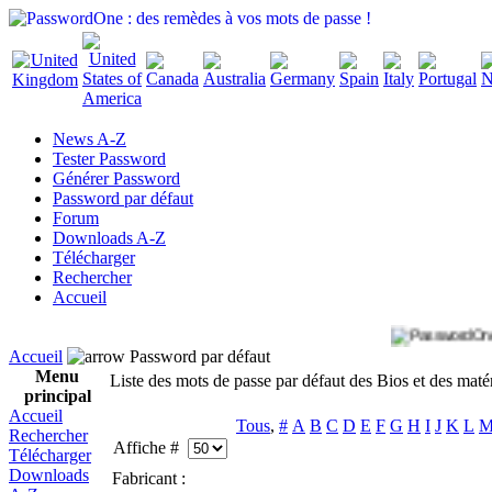
News A-Z
Tester Password
Générer Password
Password par défaut
Forum
Downloads A-Z
Télécharger
Rechercher
Accueil
Accueil
Password par défaut
Menu
Liste des mots de passe par défaut des Bios et des maté
principal
Accueil
Tous
,
#
A
B
C
D
E
F
G
H
I
J
K
L
Rechercher
Affiche #
Télécharger
Downloads
Fabricant :