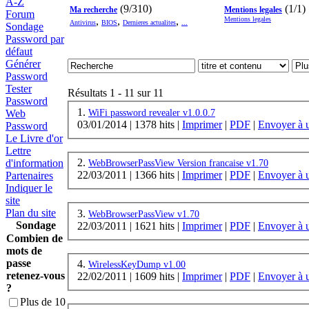
A-Z
(9/310)
(1/1)
Ma recherche
Mentions legales
Forum
,
,
,
Mentions legales
Antivirus
BIOS
Dernieres actualites
...
Sondage
Password par
défaut
Générer
Password
Tester
Résultats 1 - 11 sur 11
Password
1.
WiFi password revealer v1.0.0.7
Web
03/01/2014
|
1378 hits
|
Imprimer
|
PDF
|
Envoyer à 
Password
Le Livre d'or
Lettre
2.
d'information
WebBrowserPassView Version francaise v1.70
22/03/2011
|
1366 hits
|
Imprimer
|
PDF
|
Envoyer à 
Partenaires
Indiquer le
site
Plan du site
3.
WebBrowserPassView v1.70
Sondage
22/03/2011
|
1621 hits
|
Imprimer
|
PDF
|
Envoyer à 
Combien de
mots de
passe
4.
WirelessKeyDump v1.00
retenez-vous
22/02/2011
|
1609 hits
|
Imprimer
|
PDF
|
Envoyer à 
?
Plus de 10