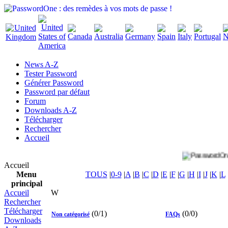
News A-Z
Tester Password
Générer Password
Password par défaut
Forum
Downloads A-Z
Télécharger
Rechercher
Accueil
Accueil
Menu
TOUS
|
0-9
|
A
|
B
|
C
|
D
|
E
|
F
|
G
|
H
|
I
|
J
|
K
|
L
principal
Accueil
W
Rechercher
Télécharger
(0/1)
(0/0)
Non catégorisé
FAQs
Downloads