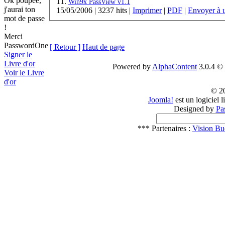
Ok poupée,
11.
Win9x PassView v1.1
j'aurai ton
15/05/2006
|
3237 hits
|
Imprimer
|
PDF
|
Envoyer à 
mot de passe
!
Merci
PasswordOne
[ Retour ]
Haut de page
Signer le
Livre d'or
Powered by
AlphaContent
3.0.4 © 
Voir le Livre
d'or
© 2
Joomla!
est un logiciel 
Designed by
Pa
*** Partenaires :
Vision Bu