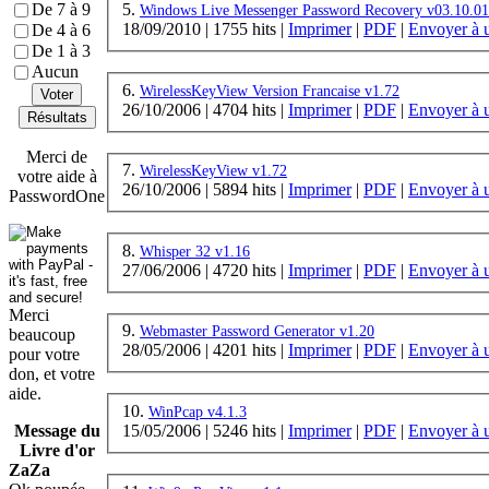
5.
De 7 à 9
Windows Live Messenger Password Recovery v03.10.01
18/09/2010
|
1755 hits
|
Imprimer
|
PDF
|
Envoyer à 
De 4 à 6
De 1 à 3
Aucun
6.
WirelessKeyView Version Francaise v1.72
Voter
26/10/2006
|
4704 hits
|
Imprimer
|
PDF
|
Envoyer à 
Résultats
Merci de
7.
WirelessKeyView v1.72
votre aide à
26/10/2006
|
5894 hits
|
Imprimer
|
PDF
|
Envoyer à 
PasswordOne
8.
Whisper 32 v1.16
27/06/2006
|
4720 hits
|
Imprimer
|
PDF
|
Envoyer à 
Merci
9.
Webmaster Password Generator v1.20
beaucoup
28/05/2006
|
4201 hits
|
Imprimer
|
PDF
|
Envoyer à 
pour votre
don, et votre
aide.
10.
WinPcap v4.1.3
15/05/2006
|
5246 hits
|
Imprimer
|
PDF
|
Envoyer à 
Message du
Livre d'or
ZaZa