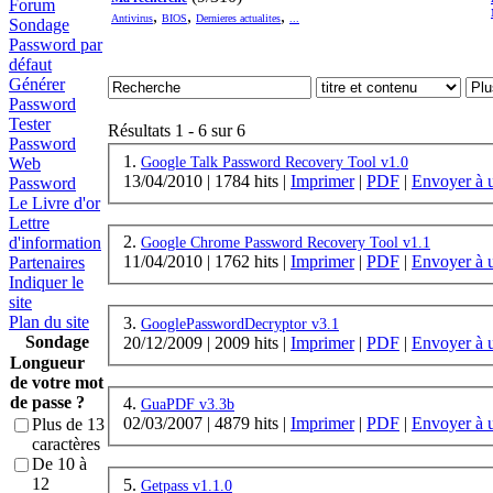
Forum
,
,
,
Antivirus
BIOS
Dernieres actualites
...
Sondage
Password par
défaut
Générer
Password
Tester
Résultats 1 - 6 sur 6
Password
1.
Google Talk Password Recovery Tool v1.0
Web
13/04/2010
|
1784 hits
|
Imprimer
|
PDF
|
Envoyer à 
Password
Le Livre d'or
Lettre
2.
d'information
Google Chrome Password Recovery Tool v1.1
11/04/2010
|
1762 hits
|
Imprimer
|
PDF
|
Envoyer à 
Partenaires
Indiquer le
site
Plan du site
3.
GooglePasswordDecryptor v3.1
Sondage
20/12/2009
|
2009 hits
|
Imprimer
|
PDF
|
Envoyer à 
Longueur
de votre mot
de passe ?
4.
GuaPDF v3.3b
02/03/2007
|
4879 hits
|
Imprimer
|
PDF
|
Envoyer à 
Plus de 13
caractères
De 10 à
12
5.
Getpass v1.1.0