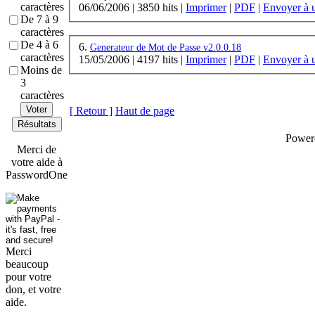
caractères
06/06/2006
|
3850 hits
|
Imprimer
|
PDF
|
Envoyer à 
De 7 à 9
caractères
De 4 à 6
6.
Generateur de Mot de Passe v2.0.0.18
caractères
15/05/2006
|
4197 hits
|
Imprimer
|
PDF
|
Envoyer à 
Moins de
3
caractères
Voter
[ Retour ]
Haut de page
Résultats
Power
Merci de
votre aide à
PasswordOne
Merci
beaucoup
pour votre
don, et votre
aide.