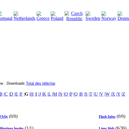
2115127
Total des téléchargements
:
|
Total des fichiers à t
B
|
C
|
D
|
E
|
F
|
G
|
H
|
I
|
J
|
K
|
L
|
M
|
N
|
O
|
P
|
Q
|
R
|
S
|
T
|
U
|
V
|
W
|
X
|
Y
|
Z
(0/0)
(0/0)
FAQs
Flash Infos
(1/1)
(6/36)
Mentions legales
Liens Web