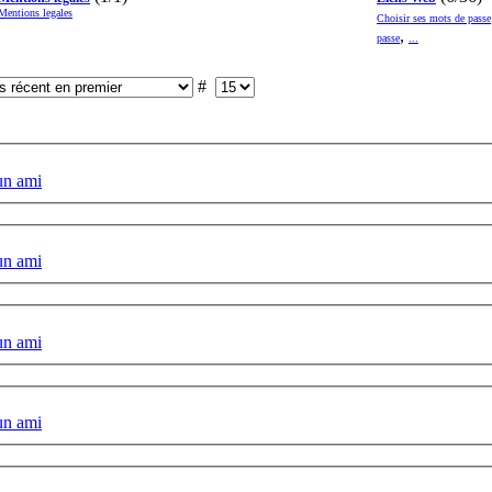
Mentions legales
Choisir ses mots de passe
,
passe
...
#
un ami
un ami
un ami
un ami