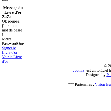
Message du
Livre d'or
ZaZa
Ok poupée,
j'aurai ton
mot de passe
!
Merci
PasswordOne
Signer le
Livre d'or
Voir le Livre
d'or
© 2
Joomla!
est un logiciel 
Designed by
Pa
*** Partenaires :
Vision Bu