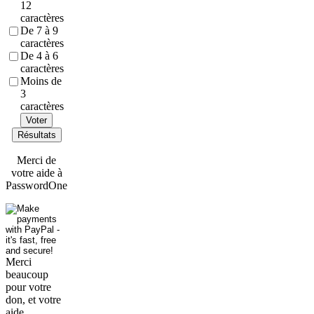
12
caractères
De 7 à 9
caractères
De 4 à 6
caractères
Moins de
3
caractères
Voter
Résultats
Merci de
votre aide à
PasswordOne
Merci
beaucoup
pour votre
don, et votre
aide.