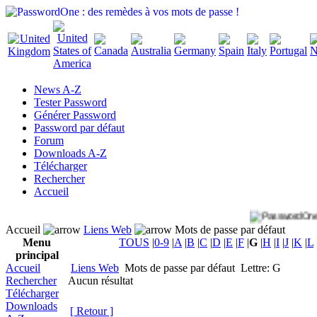
News A-Z
Tester Password
Générer Password
Password par défaut
Forum
Downloads A-Z
Télécharger
Rechercher
Accueil
Accueil
Liens Web
Mots de passe par défaut
Menu
TOUS
|
0-9
|
A
|
B
|
C
|
D
|
E
|
F
|
G
|
H
|
I
|
J
|
K
|
L
principal
Accueil
Liens Web
Mots de passe par défaut
Lettre: G
Rechercher
Aucun résultat
Télécharger
Downloads
[ Retour ]