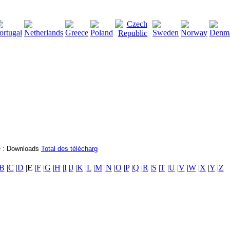
2115138
Total des téléchargements
:
|
Total des fichiers à tél
B
|
C
|
D
|
E
|
F
|
G
|
H
|
I
|
J
|
K
|
L
|
M
|
N
|
O
|
P
|
Q
|
R
|
S
|
T
|
U
|
V
|
W
|
X
|
Y
|
Z