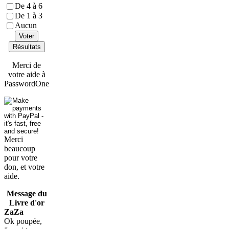
De 4 à 6
De 1 à 3
Aucun
Voter
Résultats
Merci de
votre aide à
PasswordOne
Merci
beaucoup
pour votre
don, et votre
aide.
Message du
Livre d'or
ZaZa
Ok poupée,