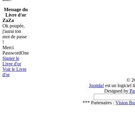
Message du
Livre d'or
ZaZa
Ok poupée,
j'aurai ton
mot de passe
!
Merci
PasswordOne
Signer le
Livre d'or
Voir le Livre
d'or
© 2
Joomla!
est un logiciel 
Designed by
Pa
*** Partenaires :
Vision Bu