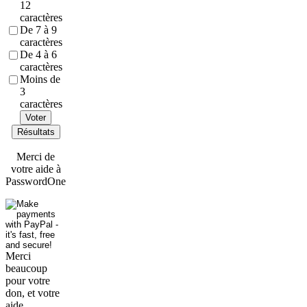
12
caractères
De 7 à 9
caractères
De 4 à 6
caractères
Moins de
3
caractères
Voter
Résultats
Merci de
votre aide à
PasswordOne
Merci
beaucoup
pour votre
don, et votre
aide.