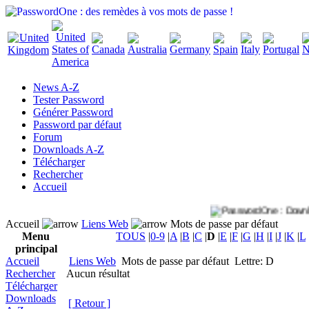
News A-Z
Tester Password
Générer Password
Password par défaut
Forum
Downloads A-Z
Télécharger
Rechercher
Accueil
Accueil
Liens Web
Mots de passe par défaut
Menu
TOUS
|
0-9
|
A
|
B
|
C
|
D
|
E
|
F
|
G
|
H
|
I
|
J
|
K
|
L
principal
Accueil
Liens Web
Mots de passe par défaut
Lettre: D
Rechercher
Aucun résultat
Télécharger
Downloads
[ Retour ]