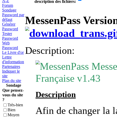
A-Z
description des fichiers:
Forum
Sondage
Password par
MessenPass Version
défaut
Générer
Password
Tester
Password
Web
Description:
Password
Le Livre d'or
Lettre
d'information
Messe
Partenaires
Indiquer le
Française v1.43
site
Plan du site
Sondage
Que pensez-
Description
vous du site
?
Très-bien
Afin de changer la 
Bien
Moyen