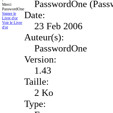
PasswordOne (Pass
Merci
PasswordOne
Date:
Signer le
Livre d'or
Voir le Livre
23 Feb 2006
d'or
Auteur(s):
PasswordOne
Version:
1.43
Taille:
2 Ko
Type: