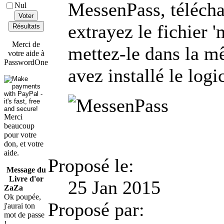
MessenPass, téléchar
Nul
Voter
extrayez le fichier '
Résultats
Merci de
mettez-le dans la m
votre aide à
PasswordOne
avez installé le logi
Merci
beaucoup
pour votre
don, et votre
aide.
Proposé le:
Message du
Livre d'or
25 Jan 2015
ZaZa
Ok poupée,
Proposé par:
j'aurai ton
mot de passe
!