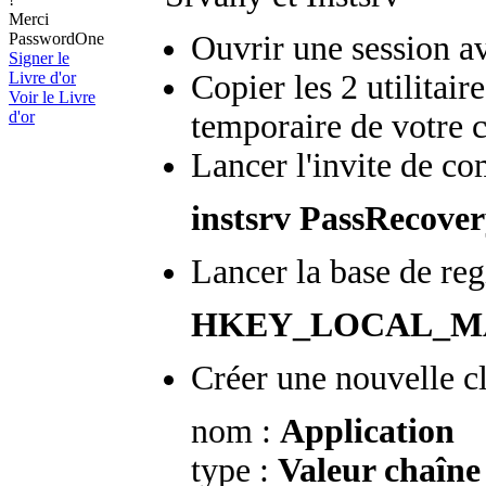
Merci
PasswordOne
Ouvrir une session av
Signer le
Livre d'or
Copier les 2 utilitai
Voir le Livre
d'or
temporaire de votre 
Lancer l'invite de c
instsrv PassRecove
Lancer la base de regi
HKEY_LOCAL_MACH
Créer une nouvelle c
nom :
Application
type :
Valeur chaîne