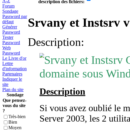
A-Z
description des fichiers:
Forum
Sondage
Password par
Srvany et Instsrv
défaut
Générer
Password
Tester
Description:
Password
Web
Password
C
Le Livre d'or
Lettre
d'information
domaine sous Wind
Partenaires
Indiquer le
site
Description
Plan du site
Sondage
Que pensez-
vous du site
Si vous avez oublié le 
?
Server 2003, les 2 utilit
Très-bien
Bien
Moyen