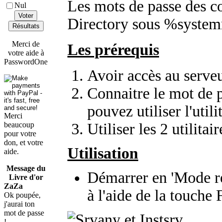
Les mots de passe des c
Nul
Voter
Directory sous %system
Résultats
Merci de
Les prérequis
votre aide à
PasswordOne
Avoir accès au serv
Connaitre le mot de p
pouvez utiliser l'utili
Merci
beaucoup
Utiliser les 2 utilitai
pour votre
don, et votre
Utilisation
aide.
Message du
Démarrer en 'Mode re
Livre d'or
ZaZa
à l'aide de la touche
Ok poupée,
j'aurai ton
mot de passe
!