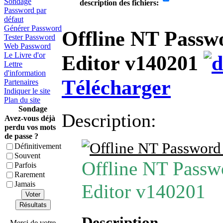
Sondage
description des fichiers:
Password par
défaut
Générer Password
Offline NT Passw
Tester Password
Web Password
Le Livre d'or
Editor v140201
Lettre
d'information
Télécharger
Partenaires
Indiquer le site
Plan du site
Sondage
Description:
Avez-vous déjà
perdu vos mots
de passe ?
Définitivement
Souvent
Offline NT Passw
Parfois
Rarement
Jamais
Editor v140201
Voter
Résultats
Description
Merci de votre