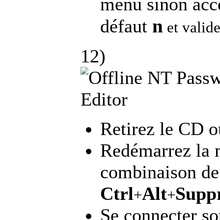
menu sinon acce
n
défaut
et valid
12)
Retirez le CD o
Redémarrez la 
combinaison de
Ctrl
Alt
Supp
+
+
Se connecter s