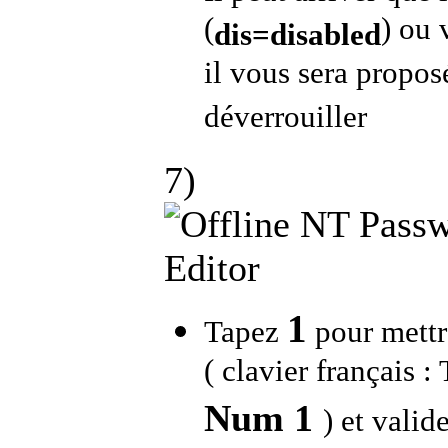
(
) ou 
dis=disabled
il vous sera proposé
déverrouiller
7)
1
Tapez
pour mettr
( clavier français 
Num
1
)
et valid