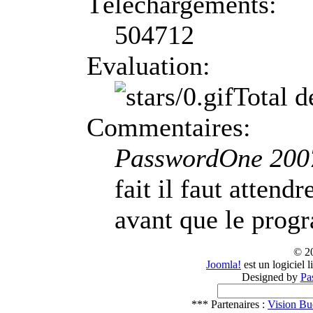
Téléchargements:
504712
Evaluation:
Total d
Commentaires:
PasswordOne 2007
fait il faut attendr
avant que le prog
© 2
Joomla!
est un logiciel 
Designed by
Pa
*** Partenaires :
Vision Bu