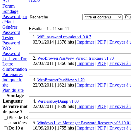
v1.0.0
A-Z
Forum
Sondage
Password par
défaut
Générer
Résultats 1 - 11 sur 11
Password
1.
WiFi password revealer v1.0.0.7
Tester
03/01/2014
|
1378 hits
|
Imprimer
|
PDF
|
Envoyer à 
Password
Web
Password
2.
Le Livre d'or
WebBrowserPassView Version francaise v1.70
22/03/2011
|
1366 hits
|
Imprimer
|
PDF
|
Envoyer à 
Lettre
d'information
Partenaires
3.
Indiquer le
WebBrowserPassView v1.70
22/03/2011
|
1621 hits
|
Imprimer
|
PDF
|
Envoyer à 
site
Plan du site
Sondage
Longueur
4.
WirelessKeyDump v1.00
de votre mot
22/02/2011
|
1609 hits
|
Imprimer
|
PDF
|
Envoyer à 
de passe ?
Plus de 13
5.
caractères
Windows Live Messenger Password Recovery v03.10.01
18/09/2010
|
1755 hits
|
Imprimer
|
PDF
|
Envoyer à 
De 10 à