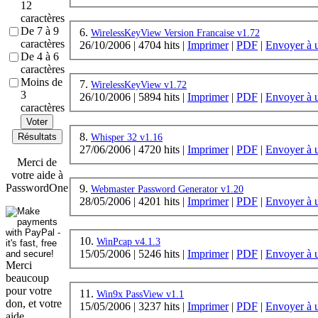
12
caractères
De 7 à 9
6.
WirelessKeyView Version Francaise v1.72
caractères
26/10/2006
|
4704 hits
|
Imprimer
|
PDF
|
Envoyer à 
De 4 à 6
caractères
Moins de
7.
WirelessKeyView v1.72
3
26/10/2006
|
5894 hits
|
Imprimer
|
PDF
|
Envoyer à 
caractères
Voter
8.
Résultats
Whisper 32 v1.16
27/06/2006
|
4720 hits
|
Imprimer
|
PDF
|
Envoyer à 
Merci de
votre aide à
PasswordOne
9.
Webmaster Password Generator v1.20
28/05/2006
|
4201 hits
|
Imprimer
|
PDF
|
Envoyer à 
10.
WinPcap v4.1.3
15/05/2006
|
5246 hits
|
Imprimer
|
PDF
|
Envoyer à 
Merci
beaucoup
pour votre
11.
Win9x PassView v1.1
don, et votre
15/05/2006
|
3237 hits
|
Imprimer
|
PDF
|
Envoyer à 
aide.