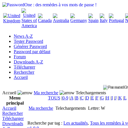
News A-Z
Tester Password
Générer Password
Password par défaut
Forum
Downloads A-Z
Télécharger
Rechercher
Accueil
Accueil
Ma recherche
Telechargements
Menu
TOUS
|
0-9
|
A
|
B
|
C
|
D
|
E
|
F
|
G
|
H
|
I
|
J
|
K
|
L
principal
Accueil
Ma recherche
Telechargements
Lettre: W
Rechercher
Télécharger
Recherche par tag :
Les actualités
,
Tous les remèdes à v
Downloads