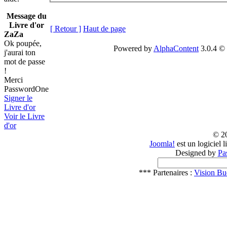
Message du
Livre d'or
[ Retour ]
Haut de page
ZaZa
Ok poupée,
Powered by
AlphaContent
3.0.4 © 
j'aurai ton
mot de passe
!
Merci
PasswordOne
Signer le
Livre d'or
Voir le Livre
d'or
© 2
Joomla!
est un logiciel 
Designed by
Pa
*** Partenaires :
Vision Bu