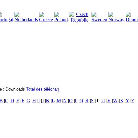
2115124
Total des téléchargements
:
|
Total des fichiers à té
B
|
C
|
D
|
E
|
F
|
G
|
H
|
I
|
J
|
K
|
L
|
M
|
N
|
O
|
P
|
Q
|
R
|
S
|
T
|
U
|
V
|
W
|
X
|
Y
|
Z