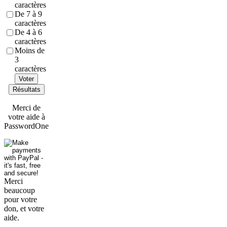
caractères
De 7 à 9
caractères
De 4 à 6
caractères
Moins de
3
caractères
Voter
Résultats
Merci de
votre aide à
PasswordOne
Merci
beaucoup
pour votre
don, et votre
aide.