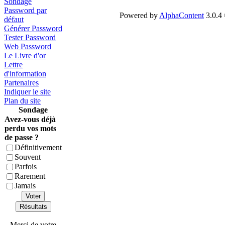
Sondage
Password par
Powered by
AlphaContent
3.0.4 
défaut
Générer Password
Tester Password
Web Password
Le Livre d'or
Lettre
d'information
Partenaires
Indiquer le site
Plan du site
Sondage
Avez-vous déjà
perdu vos mots
de passe ?
Définitivement
Souvent
Parfois
Rarement
Jamais
Voter
Résultats
Merci de votre