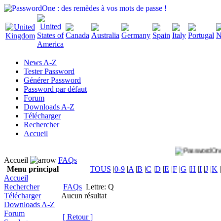
News A-Z
Tester Password
Générer Password
Password par défaut
Forum
Downloads A-Z
Télécharger
Rechercher
Accueil
Accueil
FAQs
Menu principal
TOUS
|
0-9
|
A
|
B
|
C
|
D
|
E
|
F
|
G
|
H
|
I
|
J
|
K
|
Accueil
Rechercher
FAQs
Lettre: Q
Télécharger
Aucun résultat
Downloads A-Z
Forum
[ Retour ]