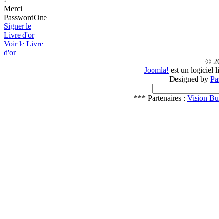
Merci
PasswordOne
Signer le
Livre d'or
Voir le Livre
d'or
© 2
Joomla!
est un logiciel 
Designed by
Pa
*** Partenaires :
Vision Bu