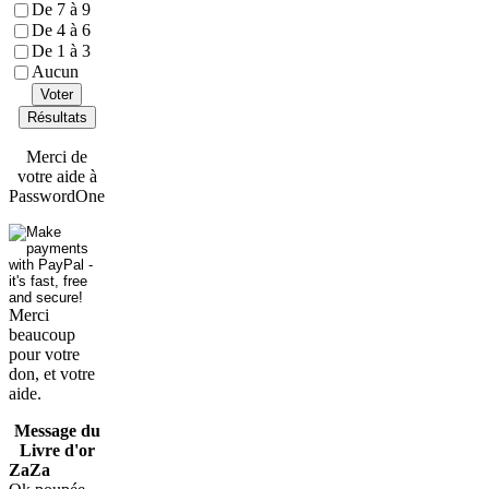
De 7 à 9
De 4 à 6
De 1 à 3
Aucun
Voter
Résultats
Merci de
votre aide à
PasswordOne
Merci
beaucoup
pour votre
don, et votre
aide.
Message du
Livre d'or
ZaZa