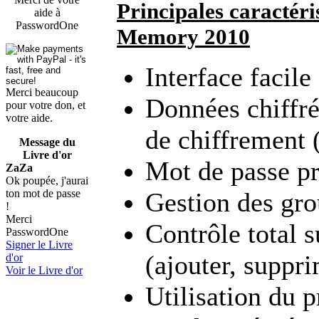
Principales caractér
aide à
PasswordOne
Memory 2010
Interface facile 
Merci beaucoup
Données chiffré
pour votre don, et
votre aide.
de chiffrement (
Message du
Livre d'or
Mot de passe pr
ZaZa
Ok poupée, j'aurai
ton mot de passe
Gestion des gro
!
Merci
Contrôle total s
PasswordOne
Signer le Livre
(ajouter, suppri
d'or
Voir le Livre d'or
Utilisation du p