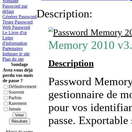
Sondage
Password par
Description:
défaut
Générer Password
Tester Password
Web Password
Le Livre d'or
Lettre
Memory 2010 v3.
d'information
Partenaires
Indiquer le site
Plan du site
Description
Sondage
Avez-vous déjà
perdu vos mots
Password Memory 
de passe ?
Définitivement
gestionnaire de mo
Souvent
Parfois
Rarement
pour vos identifia
Jamais
Voter
passe. Exportable 
Résultats
Merci de votre