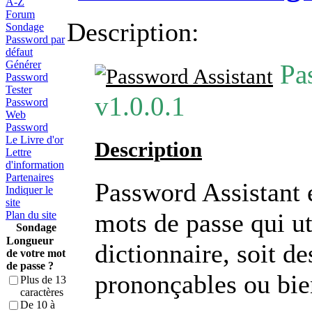
A-Z
Forum
Description:
Sondage
Password par
défaut
Générer
Pas
Password
Tester
v1.0.0.1
Password
Web
Password
Le Livre d'or
Description
Lettre
d'information
Partenaires
Password Assistant 
Indiquer le
site
mots de passe qui ut
Plan du site
Sondage
Longueur
dictionnaire, soit d
de votre mot
de passe ?
prononçables ou bien
Plus de 13
caractères
De 10 à