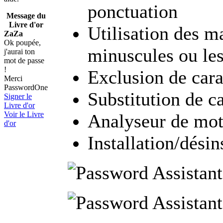
ponctuation
Message du
Livre d'or
Utilisation des m
ZaZa
Ok poupée,
minuscules ou le
j'aurai ton
mot de passe
!
Exclusion de cara
Merci
PasswordOne
Substitution de c
Signer le
Livre d'or
Voir le Livre
Analyseur de mot
d'or
Installation/dési