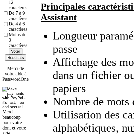
12
Principales caractéris
caractères
De 7 à 9
Assistant
caractères
De 4 à 6
caractères
Longueur paramét
Moins de
3
passe
caractères
Voter
Résultats
Affichage des mot
Merci de
dans un fichier o
votre aide à
PasswordOne
papiers
Nombre de mots d
Utilisation des ca
Merci
beaucoup
pour votre
alphabétiques, n
don, et votre
aide.