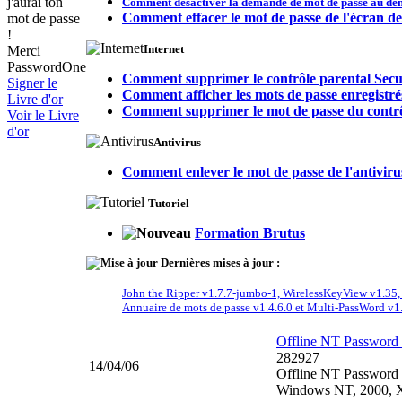
j'aurai ton
Comment désactiver la demande de mot de passe au d
Comment effacer le mot de passe de l'écran de
mot de passe
!
Internet
Merci
PasswordOne
Comment supprimer le contrôle parental Secur
Signer le
Comment afficher les mots de passe enregistré
Livre d'or
Comment supprimer le mot de passe du contrôl
Voir le Livre
d'or
Antivirus
Comment enlever le mot de passe de l'antiviru
Tutoriel
Formation Brutus
Dernières mises à jour :
John the Ripper v1.7.7-jumbo-1,
WirelessKeyView v1.35
Annuaire de mots de passe v1.4.6.0 et
Multi-PassWord v1
Offline NT Password 
282927
14/04/06
Offline NT Password & 
Windows NT, 2000, XP,