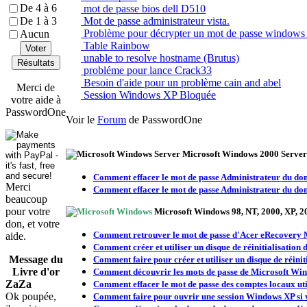
De 4 à 6
mot de passe bios dell D510
De 1 à 3
Mot de passe administrateur vista.
Problème pour décrypter un mot de passe window
Aucun
Table Rainbow
Voter
unable to resolve hostname (Brutus)
Résultats
probléme pour lance Crack33
Besoin d'aide pour un problème cain and abel
Merci de
Session Windows XP Bloquée
votre aide à
PasswordOne
Voir le
Forum
de PasswordOne
Microsoft Windows 2000 Server 
Comment effacer le mot de passe Administrateur du d
Merci
Comment effacer le mot de passe Administrateur du d
beaucoup
pour votre
Microsoft Windows 98, NT, 2000, XP, 200
don, et votre
Comment retrouver le mot de passe d'Acer eRecovery
aide.
Comment créer et utiliser un disque de réinitialisation
Message du
Comment faire pour créer et utiliser un disque de réin
Livre d'or
Comment découvrir les mots de passe de Microsoft Wi
ZaZa
Comment effacer le mot de passe des comptes locaux ut
Ok poupée,
Comment faire pour ouvrir une session Windows XP si vo