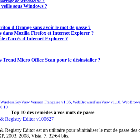
émarrage de Windows 98 ?
 veille sous Windows ?
itoo d'Orange sans avoir le mot de passe ?
s dans Mozilla Firefox et Internet Explorer ?
e d'accès d'Internet Explorer ?
s Trend Micro Office Scan pour le désinstaller ?
,
WirelessKeyView Version Française v1.35,
WebBrowserPassView v1.10,
WebBrowse
.0.10
Top 10 des remèdes à vos mots de passe
& Registry Editor v100627
Registry Editor est un utilitaire pour réinitialiser le mot de passe des 
 2003, 2008, Vista, 7, 32/64 bits.