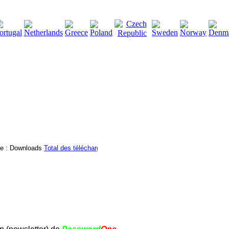
2115136
Total des téléchargements
:
|
Total des fichiers à tél