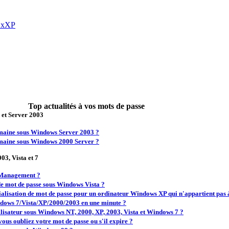
s xXP
Top actualités à vos mots de passe
et Server 2003
omaine sous Windows Server 2003 ?
omaine sous Windows 2000 Server ?
3, Vista et 7
 Management ?
 de mot de passe sous Windows Vista ?
itialisation de mot de passe pour un ordinateur Windows XP qui n'appartient pas
ndows 7/Vista/XP/2000/2003 en une minute ?
ilisateur sous Windows NT, 2000, XP, 2003, Vista et Windows 7 ?
us oubliez votre mot de passe ou s'il expire ?