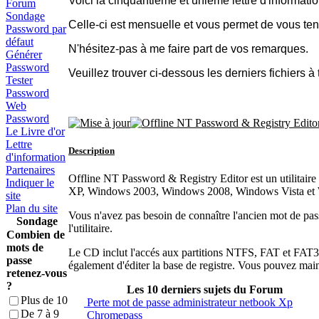
Voici la cinquantième et unième lettre d'informati
Forum
Sondage
Celle-ci est mensuelle et vous permet de vous ten
Password par
défaut
N'hésitez-pas à me faire part de vos remarques.
Générer
Password
Veuillez trouver ci-dessous les derniers fichiers à
Tester
Password
Web
Password
Le Livre d'or
Lettre
Description
d'information
Partenaires
Offline NT Password & Registry Editor est un utilitair
Indiquer le
XP, Windows 2003, Windows 2008, Windows Vista et W
site
Plan du site
Vous n'avez pas besoin de connaître l'ancien mot de pas
Sondage
l'utilitaire.
Combien de
mots de
Le CD inclut l'accés aux partitions NTFS, FAT et FAT32. L
passe
également d'éditer la base de registre. Vous pouvez main
retenez-vous
?
Les 10 derniers sujets du Forum
Plus de 10
Perte mot de passe administrateur netbook Xp
De 7 à 9
Chromepass