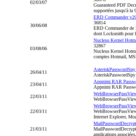
02/03/07
Guaranteed PDF Decryp
supportées jusqu'à la 9
ERD Commander v2
36814
30/06/08
ERD Commander de Mic
dont Locksmith pour l
Nucleus Kernel Hotm
32867
03/08/06
Nucleus Kernel Hotma
comptes Hotmail, MSN
AsteriskPasswordSpy
26/04/11
AsteriskPasswordSpy p
Appnimi RAR Passwo
23/04/11
Appnimi RAR Password
WebBrowserPassView 
22/03/11
WebBrowserPassView 
WebBrowserPassView
22/03/11
WebBrowserPassView est
Internet Explorer, Mo
MailPasswordDecrypt
21/03/11
MailPasswordDecryptor
applications associées