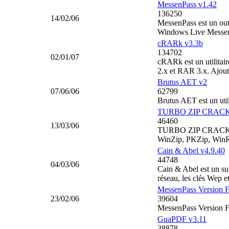
MessenPass v1.42
136250
14/02/06
MessenPass est un ou
Windows Live Messen
cRARk v3.3b
134702
02/01/07
cRARk est un utilitai
2.x et RAR 3.x. Ajo
Brutus AET v2
07/06/06
62799
Brutus AET est un util
TURBO ZIP CRACK
46460
13/03/06
TURBO ZIP CRACKER es
WinZip, PKZip, WinRA
Cain & Abel v4.9.40
44748
04/03/06
Cain & Abel est un sup
réseau, les clés Wep et
MessenPass Version F
23/02/06
39604
MessenPass Version F
GuaPDF v3.11
38878