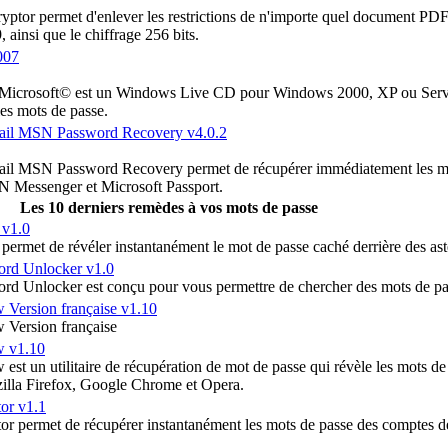
tor permet d'enlever les restrictions de n'importe quel document PDF.
, ainsi que le chiffrage 256 bits.
007
rosoft© est un Windows Live CD pour Windows 2000, XP ou Server 20
es mots de passe.
ail MSN Password Recovery v4.0.2
il MSN Password Recovery permet de récupérer immédiatement les mot
 Messenger et Microsoft Passport.
Les 10 derniers remèdes à vos mots de passe
 v1.0
ermet de révéler instantanément le mot de passe caché derrière des ast
rd Unlocker v1.0
 Unlocker est conçu pour vous permettre de chercher des mots de p
Version française v1.10
Version française
 v1.10
 un utilitaire de récupération de mot de passe qui révèle les mots de 
zilla Firefox, Google Chrome et Opera.
or v1.1
 permet de récupérer instantanément les mots de passe des comptes de 
.