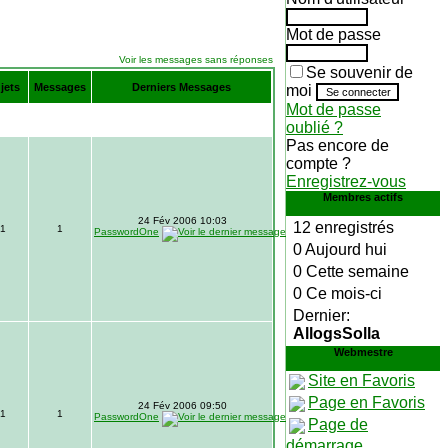
Mot de passe
Voir les messages sans réponses
Se souvenir de
jets
Messages
Derniers Messages
moi
Mot de passe
oublié ?
Pas encore de
compte ?
Enregistrez-vous
Membres actifs
24 Fév 2006 10:03
12 enregistrés
1
1
PasswordOne
0 Aujourd hui
0 Cette semaine
0 Ce mois-ci
Dernier:
AllogsSolla
Webmestre
Site en Favoris
Page en Favoris
24 Fév 2006 09:50
1
1
PasswordOne
Page de
démarrage