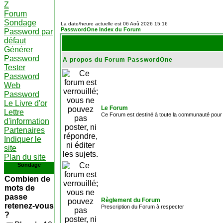
Z
Forum
Sondage
La date/heure actuelle est 06 Aoû 2026 15:16
PasswordOne Index du Forum
Password par
défaut
Générer
Password
A propos du Forum PasswordOne
Tester
Password
Web
Password
Le Livre d'or
Le Forum
Lettre
Ce Forum est destiné à toute la communauté pour r
d'information
Partenaires
Indiquer le
site
Plan du site
Sondage
Combien de
mots de
passe
Règlement du Forum
retenez-vous
Prescription du Forum à respecter
?