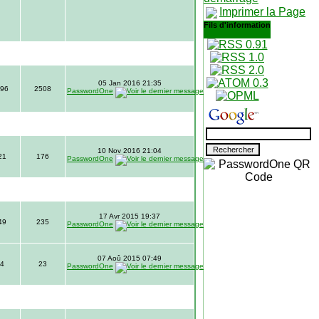
Imprimer la Page
Fils d'information
05 Jan 2016 21:35
96
2508
PasswordOne
10 Nov 2016 21:04
21
176
PasswordOne
17 Avr 2015 19:37
49
235
PasswordOne
07 Aoû 2015 07:49
4
23
PasswordOne