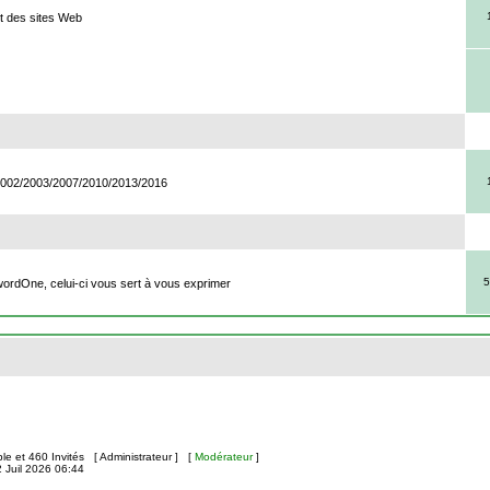
t des sites Web
/2002/2003/2007/2010/2013/2016
5
ordOne, celui-ci vous sert à vous exprimer
ible et 460 Invités [
Administrateur
] [
Modérateur
]
2 Juil 2026 06:44