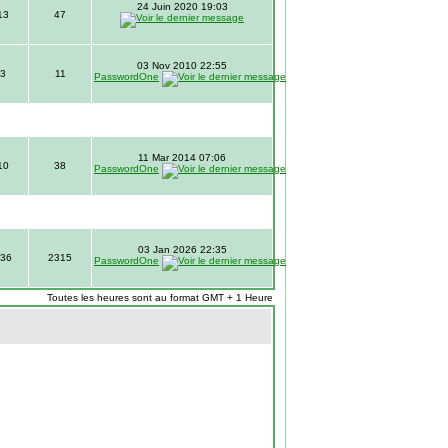
24 Juin 2020 19:03
13
47
03 Nov 2010 22:55
3
11
PasswordOne
11 Mar 2014 07:06
10
38
PasswordOne
03 Jan 2026 22:35
36
2315
PasswordOne
Toutes les heures sont au format GMT + 1 Heure