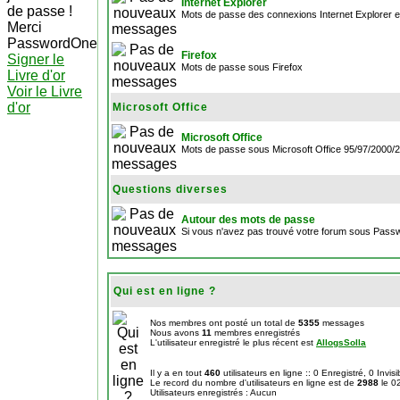
Internet Explorer
de passe !
Mots de passe des connexions Internet Explorer e
Merci
PasswordOne
Firefox
Signer le
Mots de passe sous Firefox
Livre d'or
Voir le Livre
d'or
Microsoft Office
Microsoft Office
Mots de passe sous Microsoft Office 95/97/2000
Questions diverses
Autour des mots de passe
Si vous n'avez pas trouvé votre forum sous Passw
Qui est en ligne ?
Nos membres ont posté un total de
5355
messages
Nous avons
11
membres enregistrés
L'utilisateur enregistré le plus récent est
AllogsSolla
Il y a en tout
460
utilisateurs en ligne :: 0 Enregistré, 0 Invis
Le record du nombre d'utilisateurs en ligne est de
2988
le 0
Utilisateurs enregistrés : Aucun