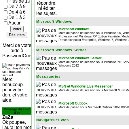
Plus de 10
De 7 à 9
De 4 à 6
De 1 à 3
Microsoft Windows
Aucun
Voter
Microsoft Windows
Mots de passe de session sous Windows 95, Wind
Résultats
Professionnel, Windows XP Edition Familiale, Media
Professionnel et Entreprise, Windows 7, Windows
Merci de votre
aide à
Microsoft Windows Server
PasswordOne
Microsoft Windows Server
Mots de passe de session sous Windows NT Serv
Windows 2012
Messageries
Merci
beaucoup
MSN et Windows Live Messenger
pour votre
Mots de passe de session sous Microsoft MSN M
don, et votre
aide.
Microsoft Outlook
Mots de passe sous Microsoft Outlook 98/2000/2
Message du Livre
d'or
ZaZa
Navigateurs Web
Ok poupée,
j'aurai ton mot