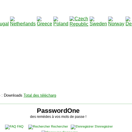
2115129
Total des téléchargements
:
|
Total des fichiers à télé
PasswordOne
des remèdes à vos mots de passe !
FAQ
Rechercher
S'enregistrer