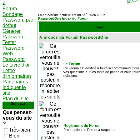
Z
Forum
Sondage
La date/heure actuelle est 08 Aoû 2026 09:35
PasswordOne Index du Forum
Password par
défaut
Forum
Générer
Password
A propos du Forum PasswordOne
Tester
Password
Web
Password
Le Forum
Le Livre d'or
Ce Forum est destiné à toute la communauté pour
Lettre
vos questions sur les mots de passe et vous fourn
d'information
solutions.
Partenaires
Indiquer le
site
Plan du site
Sondage
Que pensez-
vous du site
?
Règlement du Forum
Très-bien
Prescription du Forum à respecter
Bien