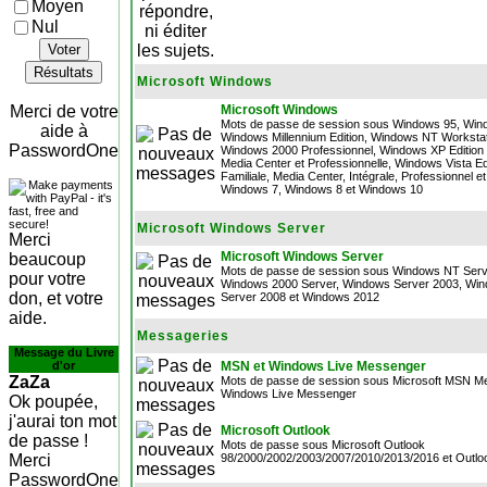
Moyen
Nul
Voter
Résultats
Microsoft Windows
Merci de votre
Microsoft Windows
Mots de passe de session sous Windows 95, Win
aide à
Windows Millennium Edition, Windows NT Workstat
PasswordOne
Windows 2000 Professionnel, Windows XP Edition F
Media Center et Professionnelle, Windows Vista Ed
Familiale, Media Center, Intégrale, Professionnel et
Windows 7, Windows 8 et Windows 10
Microsoft Windows Server
Merci
Microsoft Windows Server
beaucoup
Mots de passe de session sous Windows NT Serv
pour votre
Windows 2000 Server, Windows Server 2003, Wi
don, et votre
Server 2008 et Windows 2012
aide.
Messageries
Message du Livre
d'or
MSN et Windows Live Messenger
ZaZa
Mots de passe de session sous Microsoft MSN M
Windows Live Messenger
Ok poupée,
j'aurai ton mot
Microsoft Outlook
de passe !
Mots de passe sous Microsoft Outlook
Merci
98/2000/2002/2003/2007/2010/2013/2016 et Outlo
PasswordOne