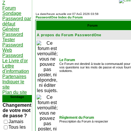
Z
Forum
Sondage
La date/heure actuelle est 07 Aoû 2026 03:58
PasswordOne Index du Forum
Password par
défaut
Forum
Générer
Password
A propos du Forum PasswordOne
Tester
Password
Web
Password
Le Forum
Le Livre d'or
Ce Forum est destiné à toute la communauté pour
Lettre
vos questions sur les mots de passe et vous fourn
d'information
solutions.
Partenaires
Indiquer le
site
Plan du site
Sondage
Changement
de votre mot
de passe ?
Règlement du Forum
Jamais
Prescription du Forum à respecter
Tous les