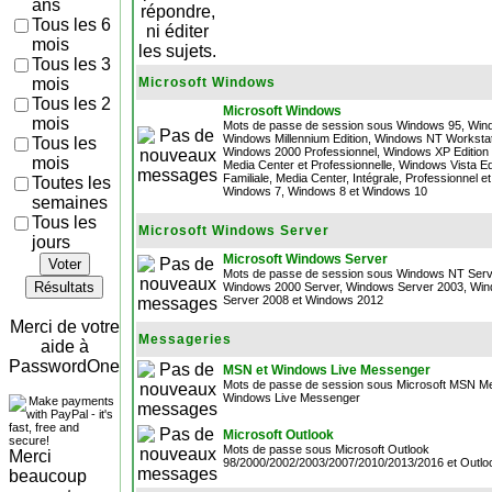
ans
Tous les 6
mois
Tous les 3
mois
Microsoft Windows
Tous les 2
Microsoft Windows
mois
Mots de passe de session sous Windows 95, Win
Windows Millennium Edition, Windows NT Workstat
Tous les
Windows 2000 Professionnel, Windows XP Edition F
mois
Media Center et Professionnelle, Windows Vista Ed
Familiale, Media Center, Intégrale, Professionnel et
Toutes les
Windows 7, Windows 8 et Windows 10
semaines
Tous les
Microsoft Windows Server
jours
Microsoft Windows Server
Voter
Mots de passe de session sous Windows NT Serv
Résultats
Windows 2000 Server, Windows Server 2003, Wi
Server 2008 et Windows 2012
Merci de votre
Messageries
aide à
PasswordOne
MSN et Windows Live Messenger
Mots de passe de session sous Microsoft MSN M
Windows Live Messenger
Microsoft Outlook
Mots de passe sous Microsoft Outlook
Merci
98/2000/2002/2003/2007/2010/2013/2016 et Outlo
beaucoup