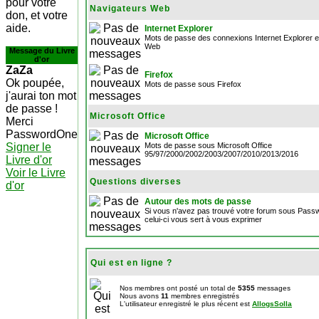
pour votre
Navigateurs Web
don, et votre
aide.
Internet Explorer
Mots de passe des connexions Internet Explorer et
Web
Message du Livre
d'or
ZaZa
Firefox
Ok poupée,
Mots de passe sous Firefox
j'aurai ton mot
de passe !
Microsoft Office
Merci
PasswordOne
Microsoft Office
Signer le
Mots de passe sous Microsoft Office
95/97/2000/2002/2003/2007/2010/2013/2016
Livre d'or
Voir le Livre
Questions diverses
d'or
Autour des mots de passe
Si vous n'avez pas trouvé votre forum sous Pas
celui-ci vous sert à vous exprimer
Qui est en ligne ?
Nos membres ont posté un total de
5355
messages
Nous avons
11
membres enregistrés
L'utilisateur enregistré le plus récent est
AllogsSolla