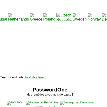
2115139
Total des téléchargements
:
|
Total des fichiers à 
PasswordOne
des remèdes à vos mots de passe !
FAQ
Rechercher
S'enregistrer