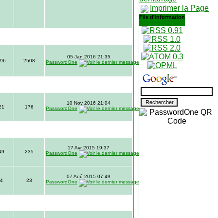
Imprimer la Page
Fils d'information
05 Jan 2016 21:35
96
2508
PasswordOne
10 Nov 2016 21:04
21
176
PasswordOne
17 Avr 2015 19:37
49
235
PasswordOne
07 Aoû 2015 07:49
4
23
PasswordOne