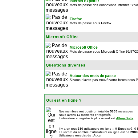
Internet Explorer
Mots de passe des connexions Internet Explo
Firefox
Mots de passe sous Firefox
Microsoft Office
Microsoft Office
Mots de passe sous Microsoft Office 95/97/
Questions diverses
Autour des mots de passe
Si vous n'avez pas trouvé votre forum sous 
Qui est en ligne ?
Nos membres ont posté un total de
5355
messages
Nous avons
11
membres enregistrés
L'utilisateur enregistré le plus récent est
AllogsSolla
Il y a en tout
530
utilisateurs en ligne :: 0 Enregistré, 0
Le record du nombre d'utilisateurs en ligne est de
2988
Utilisateurs enregistrés : Aucun