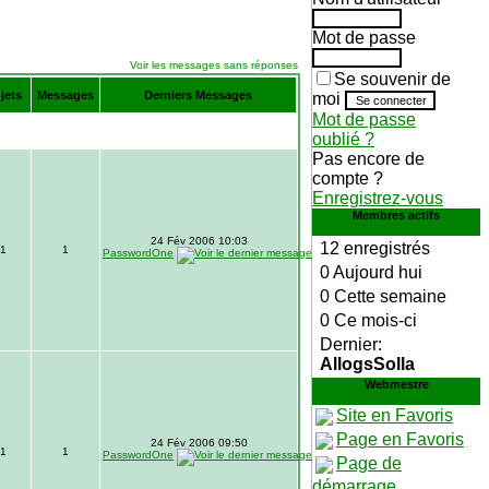
Mot de passe
Voir les messages sans réponses
Se souvenir de
jets
Messages
Derniers Messages
moi
Mot de passe
oublié ?
Pas encore de
compte ?
Enregistrez-vous
Membres actifs
24 Fév 2006 10:03
12 enregistrés
1
1
PasswordOne
0 Aujourd hui
0 Cette semaine
0 Ce mois-ci
Dernier:
AllogsSolla
Webmestre
Site en Favoris
Page en Favoris
24 Fév 2006 09:50
1
1
PasswordOne
Page de
démarrage