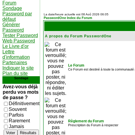
Forum
Sondage
Password par
La date/heure actuelle est 08 Aoû 2026 06:05
PasswordOne Index du Forum
défaut
Générer
Password
Tester Password
A propos du Forum PasswordOne
Web Password
Le Livre d'or
Lettre
d'information
Partenaires
Le Forum
Indiquer le site
Ce Forum est destiné à toute la communauté p
Plan du site
Sondage
Avez-vous déjà
perdu vos mots
de passe ?
Définitivement
Souvent
Parfois
Rarement
Règlement du Forum
Prescription du Forum à respecter
Jamais
Voter
Résultats