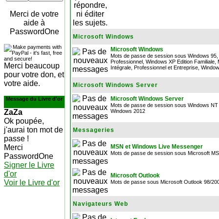
Merci de votre
aide à
PasswordOne
Microsoft Windows
Microsoft Windows
Mots de passe de session sous Windows 95, 
Professionnel, Windows XP Edition Familiale, 
Merci beaucoup
Intégrale, Professionnel et Entreprise, Wind
pour votre don, et
votre aide.
Microsoft Windows Server
Microsoft Windows Server
Message du Livre d'or
Mots de passe de session sous Windows NT 
ZaZa
Windows 2012
Ok poupée,
j'aurai ton mot de
Messageries
passe !
Merci
MSN et Windows Live Messenger
Mots de passe de session sous Microsoft 
PasswordOne
Signer le Livre
d'or
Microsoft Outlook
Voir le Livre d'or
Mots de passe sous Microsoft Outlook 98/20
Navigateurs Web