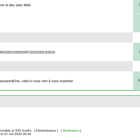
rer et des sites Web
2000/2002/2003/2007/2010/2013/2016
5
PasswordOne, celui-ci vous sert à vous exprimer
 Invisible et 530 Invités [
Administrateur
] [
Modérateur
]
le 02 Juil 2026 06:44