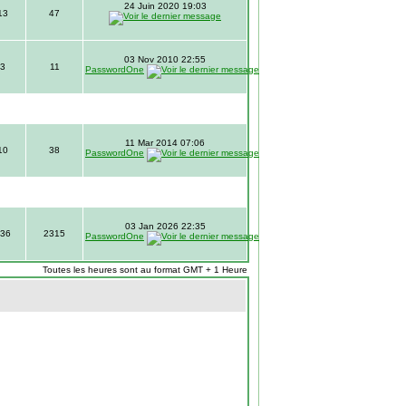
24 Juin 2020 19:03
13
47
03 Nov 2010 22:55
3
11
PasswordOne
11 Mar 2014 07:06
10
38
PasswordOne
03 Jan 2026 22:35
36
2315
PasswordOne
Toutes les heures sont au format GMT + 1 Heure