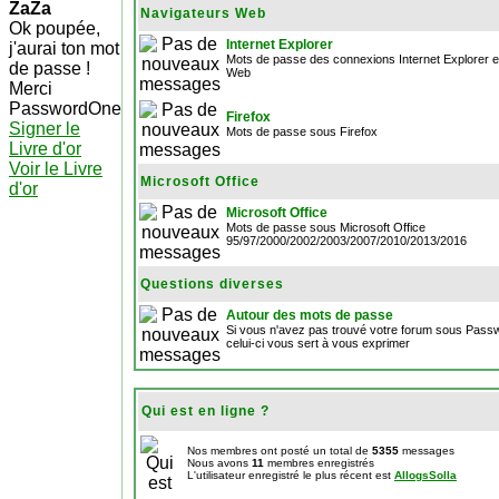
ZaZa
Navigateurs Web
Ok poupée,
Internet Explorer
j'aurai ton mot
Mots de passe des connexions Internet Explorer et
de passe !
Web
Merci
PasswordOne
Firefox
Signer le
Mots de passe sous Firefox
Livre d'or
Voir le Livre
Microsoft Office
d'or
Microsoft Office
Mots de passe sous Microsoft Office
95/97/2000/2002/2003/2007/2010/2013/2016
Questions diverses
Autour des mots de passe
Si vous n'avez pas trouvé votre forum sous Pas
celui-ci vous sert à vous exprimer
Qui est en ligne ?
Nos membres ont posté un total de
5355
messages
Nous avons
11
membres enregistrés
L'utilisateur enregistré le plus récent est
AllogsSolla