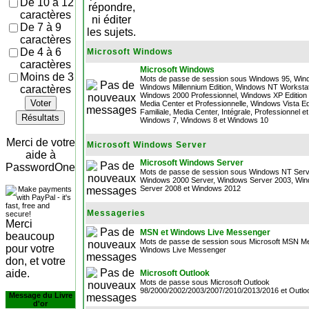
De 10 à 12
caractères
De 7 à 9
caractères
De 4 à 6
Microsoft Windows
caractères
Microsoft Windows
Moins de 3
Mots de passe de session sous Windows 95, Win
Windows Millennium Edition, Windows NT Workstat
caractères
Windows 2000 Professionnel, Windows XP Edition F
Voter
Media Center et Professionnelle, Windows Vista Ed
Familiale, Media Center, Intégrale, Professionnel et
Résultats
Windows 7, Windows 8 et Windows 10
Merci de votre
Microsoft Windows Server
aide à
Microsoft Windows Server
PasswordOne
Mots de passe de session sous Windows NT Serv
Windows 2000 Server, Windows Server 2003, Wi
Server 2008 et Windows 2012
Messageries
Merci
MSN et Windows Live Messenger
beaucoup
Mots de passe de session sous Microsoft MSN M
pour votre
Windows Live Messenger
don, et votre
aide.
Microsoft Outlook
Mots de passe sous Microsoft Outlook
98/2000/2002/2003/2007/2010/2013/2016 et Outlo
Message du Livre
d'or