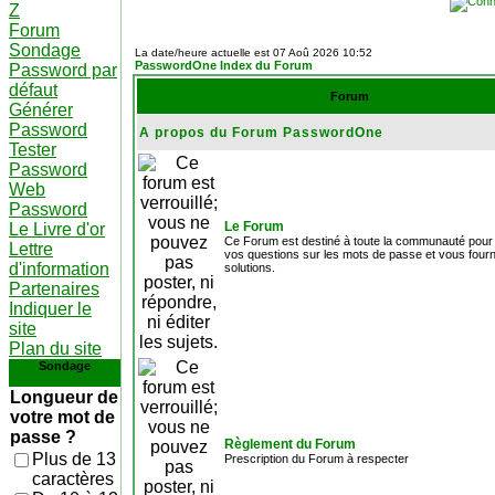
Z
Forum
Sondage
La date/heure actuelle est 07 Aoû 2026 10:52
PasswordOne Index du Forum
Password par
défaut
Forum
Générer
Password
A propos du Forum PasswordOne
Tester
Password
Web
Password
Le Forum
Le Livre d'or
Ce Forum est destiné à toute la communauté pour
Lettre
vos questions sur les mots de passe et vous fourn
d'information
solutions.
Partenaires
Indiquer le
site
Plan du site
Sondage
Longueur de
votre mot de
passe ?
Règlement du Forum
Plus de 13
Prescription du Forum à respecter
caractères