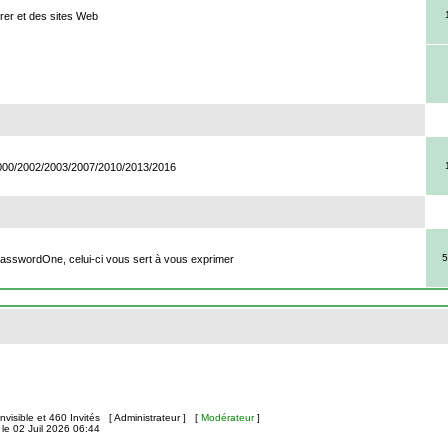
rer et des sites Web
2000/2002/2003/2007/2010/2013/2016
5
PasswordOne, celui-ci vous sert à vous exprimer
 Invisible et 460 Invités [
Administrateur
] [
Modérateur
]
le 02 Juil 2026 06:44