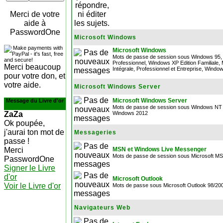
Merci de votre
aide à
PasswordOne
Microsoft Windows
Microsoft Windows
Mots de passe de session sous Windows 95, 
Professionnel, Windows XP Edition Familiale, 
Merci beaucoup
Intégrale, Professionnel et Entreprise, Wind
pour votre don, et
votre aide.
Microsoft Windows Server
Microsoft Windows Server
Message du Livre d'or
Mots de passe de session sous Windows NT 
ZaZa
Windows 2012
Ok poupée,
j'aurai ton mot de
Messageries
passe !
Merci
MSN et Windows Live Messenger
Mots de passe de session sous Microsoft 
PasswordOne
Signer le Livre
d'or
Microsoft Outlook
Voir le Livre d'or
Mots de passe sous Microsoft Outlook 98/20
Navigateurs Web