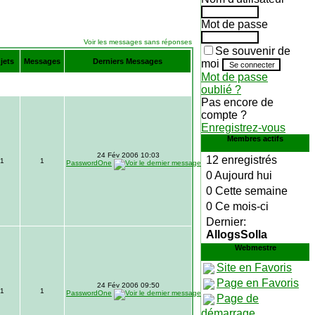
Mot de passe
Voir les messages sans réponses
Se souvenir de
jets
Messages
Derniers Messages
moi
Mot de passe
oublié ?
Pas encore de
compte ?
Enregistrez-vous
Membres actifs
24 Fév 2006 10:03
12 enregistrés
1
1
PasswordOne
0 Aujourd hui
0 Cette semaine
0 Ce mois-ci
Dernier:
AllogsSolla
Webmestre
Site en Favoris
Page en Favoris
24 Fév 2006 09:50
1
1
PasswordOne
Page de
démarrage