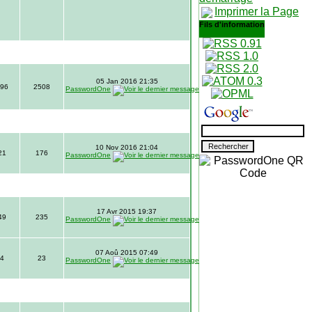
Imprimer la Page
Fils d'information
05 Jan 2016 21:35
96
2508
PasswordOne
10 Nov 2016 21:04
21
176
PasswordOne
17 Avr 2015 19:37
49
235
PasswordOne
07 Aoû 2015 07:49
4
23
PasswordOne