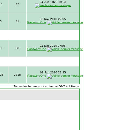
24 Juin 2020 19:03
13
47
03 Nov 2010 22:55
3
11
PasswordOne
11 Mar 2014 07:06
10
38
PasswordOne
03 Jan 2026 22:35
36
2315
PasswordOne
Toutes les heures sont au format GMT + 1 Heure