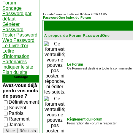
Forum
Sondage
Password par
La date/heure actuelle est 07 Aoû 2026 14:05
PasswordOne Index du Forum
défaut
Générer
Password
Tester Password
A propos du Forum PasswordOne
Web Password
Le Livre d'or
Lettre
d'information
Partenaires
Le Forum
Indiquer le site
Ce Forum est destiné à toute la communauté p
Plan du site
Sondage
Avez-vous déjà
perdu vos mots
de passe ?
Définitivement
Souvent
Parfois
Rarement
Règlement du Forum
Prescription du Forum à respecter
Jamais
Voter
Résultats