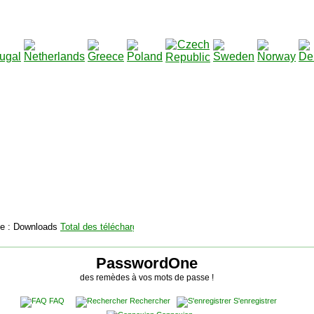
2115136
Total des téléchargements
:
|
Total des fichiers à té
PasswordOne
des remèdes à vos mots de passe !
FAQ
Rechercher
S'enregistrer