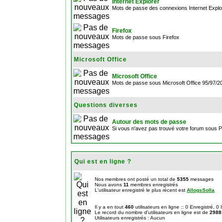
Internet Explorer
Mots de passe des connexions Internet Explo
Firefox
Mots de passe sous Firefox
Microsoft Office
Microsoft Office
Mots de passe sous Microsoft Office 95/97/
Questions diverses
Autour des mots de passe
Si vous n'avez pas trouvé votre forum sous 
Qui est en ligne ?
Nos membres ont posté un total de
5355
messages
Nous avons
11
membres enregistrés
L'utilisateur enregistré le plus récent est
AllogsSolla
Il y a en tout
460
utilisateurs en ligne :: 0 Enregistré, 0
Le record du nombre d'utilisateurs en ligne est de
2988
Utilisateurs enregistrés : Aucun