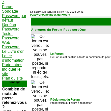
Z
Forum
Sondage
La date/heure actuelle est 07 Aoû 2026 09:41
PasswordOne Index du Forum
Password par
défaut
Générer
Password
A propos du Forum PasswordOne
Tester
Password
Web
Password
Le Livre d'or
Le Forum
Lettre
Ce Forum est destiné à toute la communauté pour r
d'information
Partenaires
Indiquer le
site
Plan du site
Sondage
Combien de
mots de
passe
Règlement du Forum
retenez-vous
Prescription du Forum à respecter
?