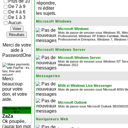
Plus de 10
De 7 à 9
De 4 à 6
De 1 à 3
Microsoft Windows
Aucun
Voter
Microsoft Windows
Mots de passe de session sous Windows 95, Wind
Résultats
Professionnel, Windows XP Edition Familiale, Media
Professionnel et Entreprise, Windows 7, Windows
Merci de votre
aide à
Microsoft Windows Server
PasswordOne
Microsoft Windows Server
Mots de passe de session sous Windows NT Serv
Windows 2012
Messageries
Merci
beaucoup
MSN et Windows Live Messenger
pour votre
Mots de passe de session sous Microsoft MSN M
don, et votre
aide.
Microsoft Outlook
Mots de passe sous Microsoft Outlook 98/2000/2
Message du Livre
d'or
ZaZa
Navigateurs Web
Ok poupée,
j'aurai ton mot