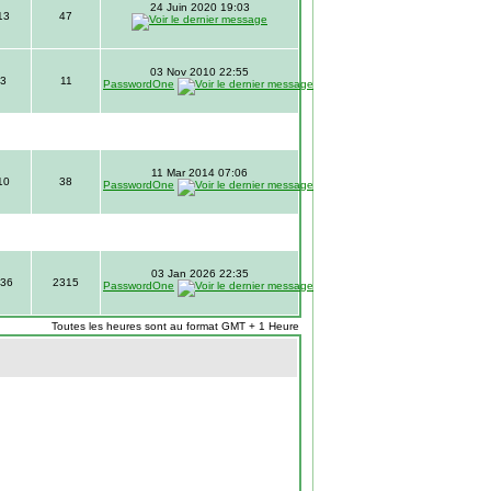
24 Juin 2020 19:03
13
47
03 Nov 2010 22:55
3
11
PasswordOne
11 Mar 2014 07:06
10
38
PasswordOne
03 Jan 2026 22:35
36
2315
PasswordOne
Toutes les heures sont au format GMT + 1 Heure