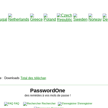
2115136
Total des téléchargements
:
|
Total des fichiers à tél
PasswordOne
des remèdes à vos mots de passe !
FAQ
Rechercher
S'enregistrer