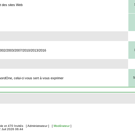
t des sites Web
/2002/2003/2007/2010/2013/2016
5
ordOne, celui-ci vous sert à vous exprimer
ible et 470 Invités [
Administrateur
] [
Modérateur
]
2 Juil 2026 06:44