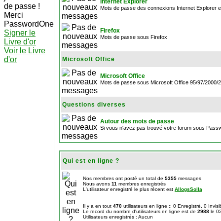
Internet Explorer
de passe !
Mots de passe des connexions Internet Explorer e
Merci
PasswordOne
Firefox
Signer le
Mots de passe sous Firefox
Livre d'or
Voir le Livre
d'or
Microsoft Office
Microsoft Office
Mots de passe sous Microsoft Office 95/97/2000
Questions diverses
Autour des mots de passe
Si vous n'avez pas trouvé votre forum sous Passw
Qui est en ligne ?
Nos membres ont posté un total de
5355
messages
Nous avons
11
membres enregistrés
L'utilisateur enregistré le plus récent est
AllogsSolla
Il y a en tout
470
utilisateurs en ligne :: 0 Enregistré, 0 Invis
Le record du nombre d'utilisateurs en ligne est de
2988
le 0
Utilisateurs enregistrés : Aucun