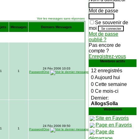
Mot de passe
Voir les messages sans réponses
Se souvenir de
jets
Messages
Derniers Messages
moi
Mot de passe
oublié ?
Pas encore de
compte ?
Enregistrez-vous
Membres actifs
24 Fév 2006 10:03
12 enregistrés
1
1
PasswordOne
0 Aujourd hui
0 Cette semaine
0 Ce mois-ci
Dernier:
AllogsSolla
Webmestre
Site en Favoris
Page en Favoris
24 Fév 2006 09:50
1
1
PasswordOne
Page de
démarrage