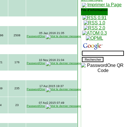
Imprimer la Page
Fils d'information
05 Jan 2016 21:35
96
2508
PasswordOne
10 Nov 2016 21:04
21
176
PasswordOne
17 Avr 2015 19:37
49
235
PasswordOne
07 Aoû 2015 07:49
4
23
PasswordOne