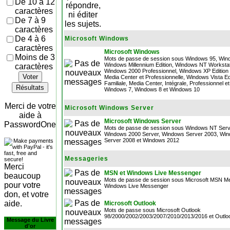
De 10 à 12
caractères
De 7 à 9
caractères
De 4 à 6
Microsoft Windows
caractères
Microsoft Windows
Moins de 3
Mots de passe de session sous Windows 95, Win
Windows Millennium Edition, Windows NT Workstat
caractères
Windows 2000 Professionnel, Windows XP Edition F
Voter
Media Center et Professionnelle, Windows Vista Ed
Familiale, Media Center, Intégrale, Professionnel et
Résultats
Windows 7, Windows 8 et Windows 10
Merci de votre
Microsoft Windows Server
aide à
Microsoft Windows Server
PasswordOne
Mots de passe de session sous Windows NT Serv
Windows 2000 Server, Windows Server 2003, Wi
Server 2008 et Windows 2012
Messageries
Merci
MSN et Windows Live Messenger
beaucoup
Mots de passe de session sous Microsoft MSN M
pour votre
Windows Live Messenger
don, et votre
aide.
Microsoft Outlook
Mots de passe sous Microsoft Outlook
98/2000/2002/2003/2007/2010/2013/2016 et Outlo
Message du Livre
d'or