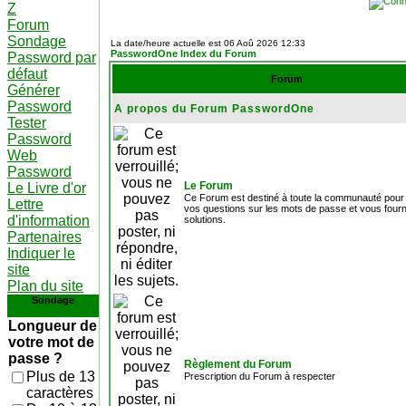
Z
Forum
Sondage
La date/heure actuelle est 06 Aoû 2026 12:33
PasswordOne Index du Forum
Password par
défaut
Forum
Générer
Password
A propos du Forum PasswordOne
Tester
Password
Web
Password
Le Forum
Le Livre d'or
Ce Forum est destiné à toute la communauté pour
Lettre
vos questions sur les mots de passe et vous fourn
d'information
solutions.
Partenaires
Indiquer le
site
Plan du site
Sondage
Longueur de
votre mot de
passe ?
Règlement du Forum
Plus de 13
Prescription du Forum à respecter
caractères