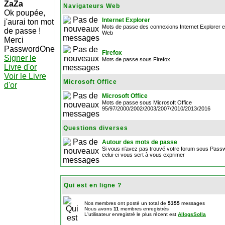
ZaZa
Navigateurs Web
Ok poupée,
Internet Explorer
j'aurai ton mot
Mots de passe des connexions Internet Explorer et
de passe !
Web
Merci
PasswordOne
Firefox
Signer le
Mots de passe sous Firefox
Livre d'or
Voir le Livre
Microsoft Office
d'or
Microsoft Office
Mots de passe sous Microsoft Office
95/97/2000/2002/2003/2007/2010/2013/2016
Questions diverses
Autour des mots de passe
Si vous n'avez pas trouvé votre forum sous Pas
celui-ci vous sert à vous exprimer
Qui est en ligne ?
Nos membres ont posté un total de
5355
messages
Nous avons
11
membres enregistrés
L'utilisateur enregistré le plus récent est
AllogsSolla