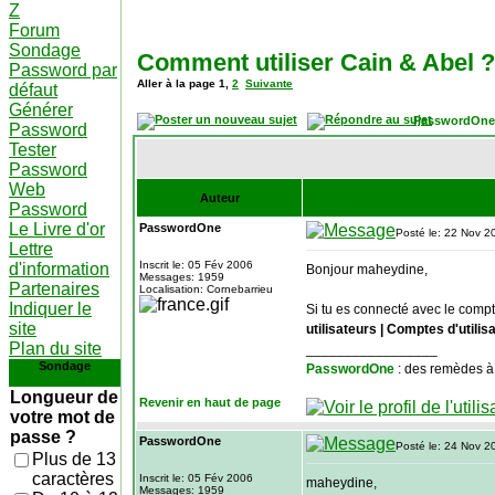
Z
Forum
Sondage
Comment utiliser Cain & Abel ?
Password par
Aller à la page
1
,
2
Suivante
défaut
Générer
PasswordOne
Password
Tester
Password
Web
Auteur
Password
Le Livre d'or
PasswordOne
Posté le: 22 Nov 2
Lettre
Inscrit le: 05 Fév 2006
d'information
Bonjour maheydine,
Messages: 1959
Partenaires
Localisation: Cornebarrieu
Indiquer le
Si tu es connecté avec le comp
site
utilisateurs | Comptes d'utilis
Plan du site
_________________
Sondage
PasswordOne
: des remèdes à
Longueur de
Revenir en haut de page
votre mot de
passe ?
PasswordOne
Posté le: 24 Nov 2
Plus de 13
caractères
Inscrit le: 05 Fév 2006
maheydine,
Messages: 1959