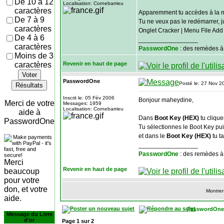
De 10 à 12
Localisation: Cornebarrieu
caractères
Apparemment tu accèdes à la m
De 7 à 9
Tu ne veux pas le redémarrer, ju
caractères
Onglet Cracker | Menu File Add 
De 4 à 6
_________________
caractères
PasswordOne
: des remèdes à
Moins de 3
caractères
Revenir en haut de page
Voter
PasswordOne
Posté le: 27 Nov 2
Résultats
Inscrit le: 05 Fév 2006
Bonjour maheydine,
Merci de votre
Messages: 1959
Localisation: Cornebarrieu
aide à
Dans
Boot Key (HEX)
tu clique
PasswordOne
Tu sélectionnes le Boot Key pui
et dans le
Boot Key (HEX)
tu t
_________________
PasswordOne
: des remèdes à
Merci
Revenir en haut de page
beaucoup
pour votre
don, et votre
Montrer
aide.
PasswordOne
Message du Livre
d'or
Page
1
sur
2