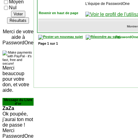
Moyen
L'équipe de PasswordOne
Nul
Revenir en haut de page
Voter
Résultats
Montrer
Merci de votre
aide à
PasswordOne
PasswordOne
Page
1
sur
1
Merci
beaucoup
pour votre
don, et votre
aide.
Message du Livre
d'or
ZaZa
Ok poupée,
j'aurai ton mot
de passe !
Merci
PasswordOne