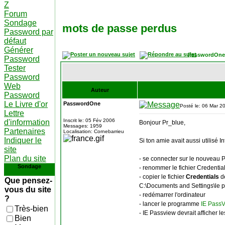
Z
Forum
Sondage
mots de passe perdus
Password par
défaut
Générer
PasswordOne
Password
Tester
Password
Web
Auteur
Password
Le Livre d'or
PasswordOne
Posté le: 06 Mar 2
Lettre
Inscrit le: 05 Fév 2006
d'information
Bonjour Pr_blue,
Messages: 1959
Partenaires
Localisation: Cornebarrieu
Indiquer le
Si ton amie avait aussi utilisé I
site
Plan du site
- se connecter sur le nouveau P
Sondage
- renommer le fichier Credentia
- copier le fichier
Credentials
de
Que pensez-
C:\Documents and Settings\le p
vous du site
- redémarrer l'ordinateur
?
- lancer le programme
IE PassV
Très-bien
- IE Passview devrait afficher l
Bien