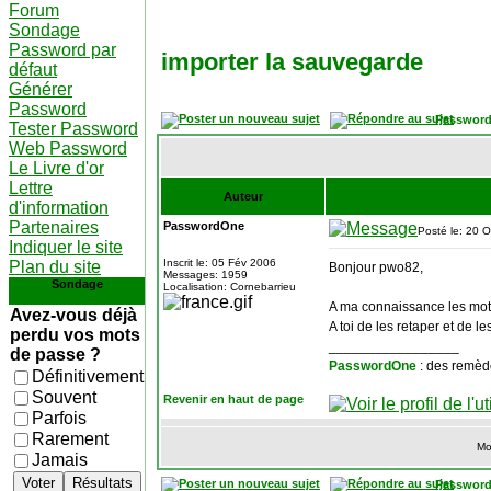
Forum
Sondage
Password par
importer la sauvegarde
défaut
Générer
Password
Password
Tester Password
Web Password
Le Livre d'or
Lettre
Auteur
d'information
Partenaires
PasswordOne
Posté le: 20 
Indiquer le site
Inscrit le: 05 Fév 2006
Plan du site
Bonjour pwo82,
Messages: 1959
Sondage
Localisation: Cornebarrieu
A ma connaissance les mots
Avez-vous déjà
A toi de les retaper et de 
perdu vos mots
_________________
de passe ?
PasswordOne
: des remèd
Définitivement
Souvent
Revenir en haut de page
Parfois
Rarement
Mo
Jamais
Voter
Résultats
Password