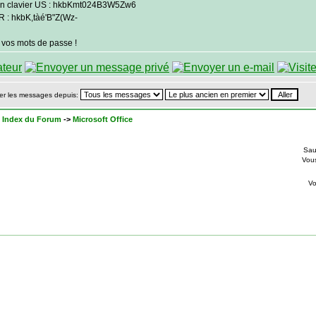
un clavier US : hkbKmt024B3W5Zw6
R : hkbK,tàé'B"Z(Wz-
 vos mots de passe !
er les messages depuis:
 Index du Forum
->
Microsoft Office
Sau
Vou
V