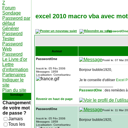
Z
Forum
Sondage
excel 2010 macro vba avec mot
Password par
défaut
Générer
PasswordOne
Password
Tester
Password
Web
Auteur
Password
Le Livre d'or
PasswordOne
Posté le: 07 Mai 2
Lettre
Inscrit le: 05 Fév 2006
d'information
Bonjour bubble1920,
Messages: 1959
Partenaires
Localisation: Cornebarrieu
Indiquer le
Je te conseille d'utiliser
Excel 
site
_________________
Plan du site
PasswordOne
: des remèdes à
Sondage
Revenir en haut de page
Changement
de votre mot
PasswordOne
Posté le: 11 Mar 2
de passe ?
Jamais
Inscrit le: 05 Fév 2006
Bonjour bubble1920,
Messages: 1959
Tous les
Localisation: Cornebarrieu