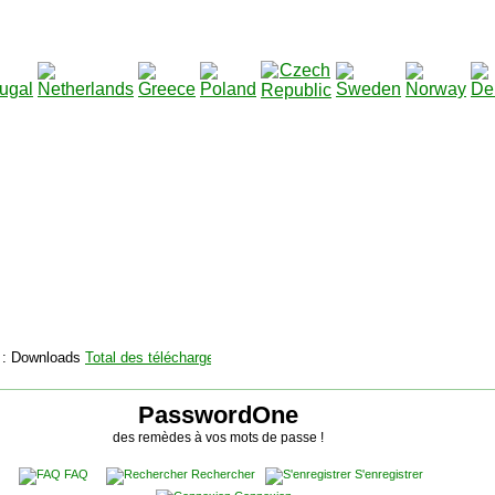
2115142
Total des téléchargements
:
|
Total des fichiers à télé
PasswordOne
des remèdes à vos mots de passe !
FAQ
Rechercher
S'enregistrer