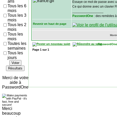
ans
Essaye ce mot de passe avec 
Tous les 6
Ce qui donne avec un clavier F
mois
_________________
Tous les 3
PasswordOne
: des remèdes à
mois
Revenir en haut de page
Tous les 2
mois
Tous les
Montr
mois
Toutes les
PasswordOne
semaines
Page
1
sur
1
Tous les
jours
Voter
Résultats
Merci de votre
aide à
PasswordOne
Merci
beaucoup