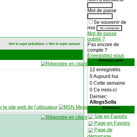
Mot de passe
Se souvenir de
moi
Mot de passe
oublié ?
Voir le sujet précédent
::
Voir le sujet suivant
Pas encore de
compte ?
Enregistrez-vous
Membres actifs
12 enregistrés
0 Aujourd hui
0 Cette semaine
0 Ce mois-ci
Dernier:
AllogsSolla
Webmestre
Site en Favoris
Page en Favoris
Page de
démarrage