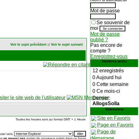
Mot de passe
Se souvenir de
moi
Mot de passe
oublié ?
Voir le sujet précédent
::
Voir le sujet suivant
Pas encore de
compte ?
Enregistrez-vous
Membres actifs
12 enregistrés
0 Aujourd hui
0 Cette semaine
0 Ce mois-ci
Dernier:
AllogsSolla
Webmestre
Site en Favoris
Toutes les heures sont au format GMT + 1 Heure
Page en Favoris
Page de
uter vers:
démarrage
us
ne pouvez pas
poster de nouveaux sujets dans ce forum