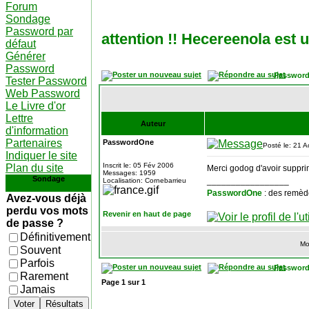
Forum
Sondage
Password par
attention !! Hecereenola est 
défaut
Générer
Password
Password
Tester Password
Web Password
Le Livre d'or
Lettre
Auteur
d'information
Partenaires
PasswordOne
Posté le: 21 
Indiquer le site
Inscrit le: 05 Fév 2006
Plan du site
Merci godog d'avoir suppr
Messages: 1959
Sondage
_________________
Localisation: Cornebarrieu
PasswordOne
: des remèd
Avez-vous déjà
perdu vos mots
Revenir en haut de page
de passe ?
Définitivement
Mo
Souvent
Parfois
Password
Rarement
Page
1
sur
1
Jamais
Voter
Résultats