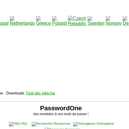
2115136
Total des téléchargements
:
|
Total des fichiers à t
PasswordOne
des remèdes à vos mots de passe !
FAQ
Rechercher
S'enregistrer