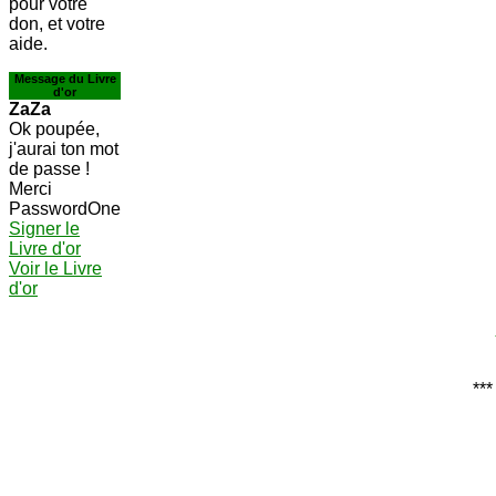
pour votre
don, et votre
aide.
Message du Livre
d'or
ZaZa
Ok poupée,
j'aurai ton mot
de passe !
Merci
PasswordOne
Signer le
Livre d'or
Voir le Livre
d'or
***