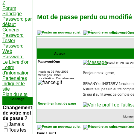
Z
Forum
Sondage
Mot de passe perdu ou modifié
Password par
défaut
Générer
PasswordOne
Password
Tester
Password
Web
Auteur
Password
Le Livre d'or
PasswordOne
Posté le: 28 Juil 2
Lettre
Inscrit le: 05 Fév 2006
d'information
Bonjour max_geoc,
Messages: 1959
Partenaires
Localisation: Cornebarrieu
Indiquer le
SRVANY et INSTSRV fonctionne
site
N'aurais-tu pas un autre compte
Plan du site
Si oui il suffit avec ce compte 
Sondage
Revenir en haut de page
Changement
de votre mot
Montrer
de passe ?
Jamais
PasswordOne
Tous les
Page
1
sur
1