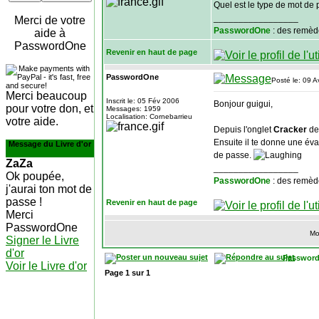
Quel est le type de mot de 
_________________
Merci de votre
PasswordOne
: des remèd
aide à
PasswordOne
Revenir en haut de page
PasswordOne
Posté le: 09 A
Merci beaucoup
Inscrit le: 05 Fév 2006
Bonjour guigui,
pour votre don, et
Messages: 1959
Localisation: Cornebarrieu
votre aide.
Depuis l'onglet
Cracker
de 
Ensuite il te donne une éva
Message du Livre d'or
de passe.
ZaZa
_________________
Ok poupée,
PasswordOne
: des remèd
j'aurai ton mot de
passe !
Revenir en haut de page
Merci
PasswordOne
Mo
Signer le Livre
d'or
Password
Voir le Livre d'or
Page
1
sur
1