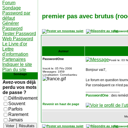
Forum
Sondage
Password par
premier pas avec brutus (roo
défaut
Générer
Password
Password
Tester Password
Web Password
Le Livre d'or
Lettre
Auteur
d'information
Partenaires
PasswordOne
Posté le: 03 
Indiquer le site
Inscrit le: 05 Fév 2006
Plan du site
Bonjour vai7,
Messages: 1959
Sondage
Localisation: Cornebarrieu
Le forum en question tourn
Avez-vous déjà
Par conséquent ce n'est pa
perdu vos mots
_________________
de passe ?
PasswordOne
: des remèd
Définitivement
Souvent
Revenir en haut de page
Parfois
Rarement
Mo
Jamais
Voter
Résultats
Password