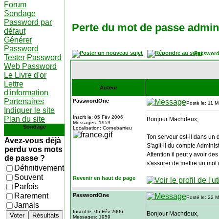
Forum
Sondage
Password par
Perte du mot de passe admin
défaut
Générer
Password
Password
Tester Password
Web Password
Le Livre d'or
Lettre
Auteur
d'information
Partenaires
PasswordOne
Posté le: 11 
Indiquer le site
Inscrit le: 05 Fév 2006
Plan du site
Bonjour Machdeux,
Messages: 1959
Sondage
Localisation: Cornebarrieu
Ton serveur est-il dans un
Avez-vous déjà
S'agit-il du compte Adminis
perdu vos mots
Attention il peut y avoir d
de passe ?
s'assurer de mettre un mot
Définitivement
Souvent
Revenir en haut de page
Parfois
Rarement
PasswordOne
Posté le: 22 
Jamais
Inscrit le: 05 Fév 2006
Bonjour Machdeux,
Voter
Résultats
Messages: 1959