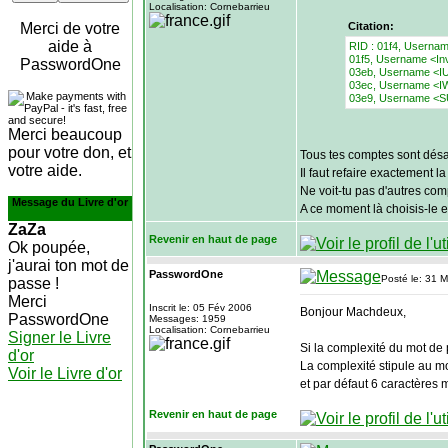
Localisation: Cornebarrieu
Merci de votre
Citation:
aide à
RID : 01f4, Usernam
01f5, Username <Invi
PasswordOne
03eb, Username <I
03ec, Username <
03e9, Username <S
Merci beaucoup
pour votre don, et
Tous tes comptes sont désac
votre aide.
Il faut refaire exactement 
Ne voit-tu pas d'autres comp
Message du Livre d'or
A ce moment là choisis-le et
ZaZa
Revenir en haut de page
Ok poupée,
j'aurai ton mot de
PasswordOne
Posté le: 31 
passe !
Merci
Inscrit le: 05 Fév 2006
Bonjour Machdeux,
PasswordOne
Messages: 1959
Localisation: Cornebarrieu
Signer le Livre
Si la complexité du mot de
d'or
La complexité stipule au m
Voir le Livre d'or
et par défaut 6 caractères
Revenir en haut de page