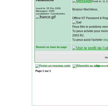
PasswordOne
Posté le: 11 J
Inscrit le: 05 Fév 2006
Bonjour Machdeux,
Messages: 1959
Localisation: Cornebarrieu
Offline NT Password & Regi
Peux-être le problème vient
Tu peux acheter pour moi
2003 R2.
Tu peux aussi l'acheter
dep
Revenir en haut de page
Mo
Password
Page
1
sur
1