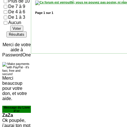
Plus de 10
De 7 à 9
De 4 à 6
Page
1
sur
1
De 1 à 3
Aucun
Voter
Résultats
Merci de votre
aide à
PasswordOne
Merci
beaucoup
pour votre
don, et votre
aide.
Message du Livre
d'or
ZaZa
Ok poupée,
j'aurai ton mot