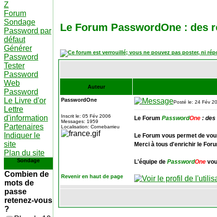
Z
Forum
Sondage
Le Forum PasswordOne : des r
Password par
défaut
Générer
Password
Tester
Password
Web
Auteur
Password
Le Livre d'or
PasswordOne
Posté le: 24 Fév 2
Lettre
Inscrit le: 05 Fév 2006
d'information
Le Forum
Password
One
: des
Messages: 1959
Partenaires
Localisation: Cornebarrieu
Indiquer le
Le Forum vous permet de vous
site
Merci à tous d'enrichir le Fo
Plan du site
Sondage
L'équipe de
Password
One
vou
Combien de
Revenir en haut de page
mots de
passe
retenez-vous
?